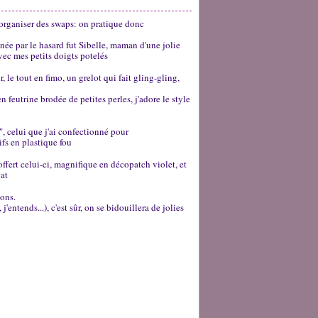
 organiser des swaps: on pratique donc
gnée par le hasard fut Sibelle, maman d'une jolie
avec mes petits doigts potelés
 le tout en fimo, un grelot qui fait gling-gling,
n feutrine brodée de petites perles, j'adore le style
", celui que j'ai confectionné pour
fs en plastique fou
offert celui-ci, magnifique en décopatch violet, et
cat
ions.
'entends...), c'est sûr, on se bidouillera de jolies