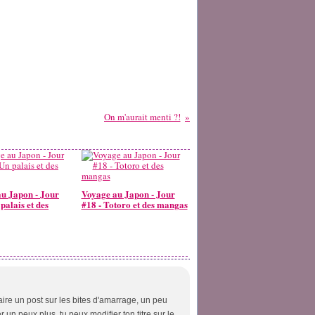
On m'aurait menti ?!
u Japon - Jour
Voyage au Japon - Jour
palais et des
#18 - Totoro et des mangas
ire un post sur les bites d'amarrage, un peu
r un peux plus, tu peux modifier ton titre sur le