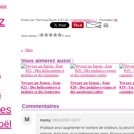
table
z
Posté par TheYoupiTouch à 07:32 -
Commentaires [
…
]
- Permalien [
#
]
Vous aimez ?
0 vote
Oreo
Vous aimerez aussi :
s
Voyage au Japon - Jour
Voyage au Japon - Jour
Voyage a
#21 - Des hélicoptères à
#20 - Des pédalos-cygnes et
#19 - Un 
pédales et des lanternes
des pastèques-cubes
capsules
s
les
Commentaires
M
mymy
18/04/2007 09:27
oël
Pratique pour augmenter le nombre de visiteurs, tu peux fa
spécial, mais bon, si ça intéresse les gens. Et pour raccole