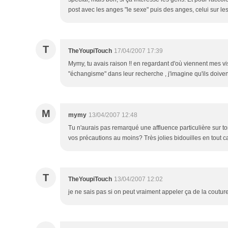
post avec les anges "le sexe" puis des anges, celui sur le
T
TheYoupiTouch
17/04/2007 17:39
Mymy, tu avais raison !! en regardant d'où viennent mes vis
"échangisme" dans leur recherche , j'imagine qu'ils doivent ê
M
mymy
13/04/2007 12:48
Tu n'aurais pas remarqué une affluence particulière sur t
vos précautions au moins? Très jolies bidouilles en tout c
T
TheYoupiTouch
13/04/2007 12:02
je ne sais pas si on peut vraiment appeler ça de la couture