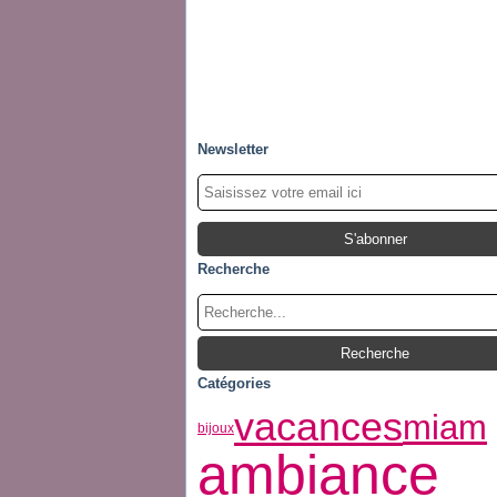
Newsletter
Recherche
Catégories
vacances
miam
bijoux
ambiance