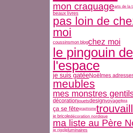
mon craquage
arts de la 
beaux livres
pas loin de che
moi
chez moi
coussins
mon blog
le pingouin de
l'espace
je suis gatée
Noël
mes adresse
meubles
mes monstres gentil
décoration
design
jouets
voyage
Ikea
trouvail
ça se fête
graphisme
je bricole
décoration nordique
ma liste au Père N
luminaires
je rigole