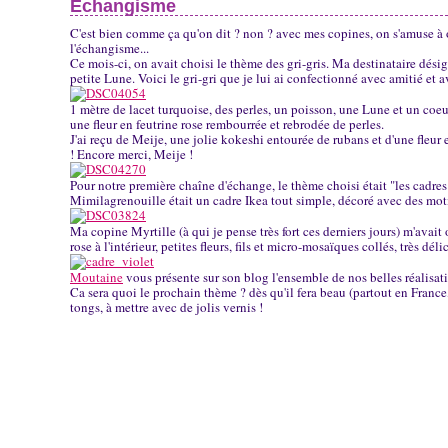
Echangisme
C'est bien comme ça qu'on dit ? non ? avec mes copines, on s'amuse à
l'échangisme...
Ce mois-ci, on avait choisi le thème des gri-gris. Ma destinataire dési
petite Lune. Voici le gri-gri que je lui ai confectionné avec amitié et 
1 mètre de lacet turquoise, des perles, un poisson, une Lune et un coeur,
une fleur en feutrine rose rembourrée et rebrodée de perles.
J'ai reçu de Meije, une jolie kokeshi entourée de rubans et d'une fleur e
! Encore merci, Meije !
Pour notre première chaîne d'échange, le thème choisi était "les cadres
Mimilagrenouille était un cadre Ikea tout simple, décoré avec des moti
Ma copine Myrtille (à qui je pense très fort ces derniers jours) m'avait 
rose à l'intérieur, petites fleurs, fils et micro-mosaïques collés, très déli
Moutaine
vous présente sur son blog l'ensemble de nos belles réalisat
Ca sera quoi le prochain thème ? dès qu'il fera beau (partout en France, j
tongs, à mettre avec de jolis vernis !