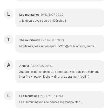
L
Les moutaines
29/11/2007 22:10
... je devais avoir trop bu ! Désolée !
T
TheYoupiTouch
29/11/2007 20:33
Moutaines, les illumuni-quoi ???? ;-))<br /> Anasol, merci !
A
Anasol
29/11/2007 20:31
J'adore les bonshommes de chez Dior !! ils sont trop mignons
! <br /> sympa ton lèche-vitrine, tu as vraiment l'oeil ;-)
L
Les Moutaines
29/11/2007 16:44
Les illumuninations de pouffes me font pouffer ...