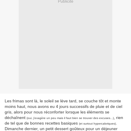
Publicité
Les frimas sont là, le soleil se lève tard, se couche tôt et monte
moins haut, nous avons eu 4 jours successifs de pluie et de ciel
gris, alors pour nous réconforter lorsque les éléments se
déchaînent
, rien
(oui, j'exagère un peu mais il faut bien se trouver des excuses...)
de tel que de bonnes recettes basiques
.
(et surtout hypercaloriques)
Dimanche dernier, un petit dessert goûteux pour un déjeuner