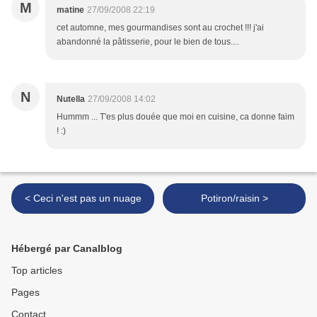
M
matine
27/09/2008 22:19
cet automne, mes gourmandises sont au crochet !!! j'ai
abandonné la pâtisserie, pour le bien de tous....
N
Nutella
27/09/2008 14:02
Hummm ... T'es plus douée que moi en cuisine, ca donne faim
! :)
< Ceci n'est pas un nuage
Potiron/raisin >
Hébergé par Canalblog
Top articles
Pages
Contact