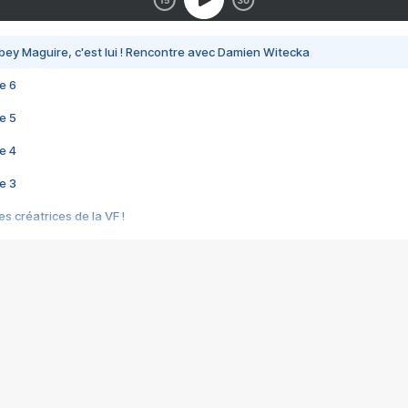
bey Maguire, c'est lui ! Rencontre avec Damien Witecka
e 6
e 5
e 4
e 3
s créatrices de la VF !
e 2
e 1
e Mektoub My Love arrive enfin ! Rencontre avec Shaïn Boumedine et Sal
i : après Toni en famille
elle réalise le bouleversant Dites lui que je l'aime