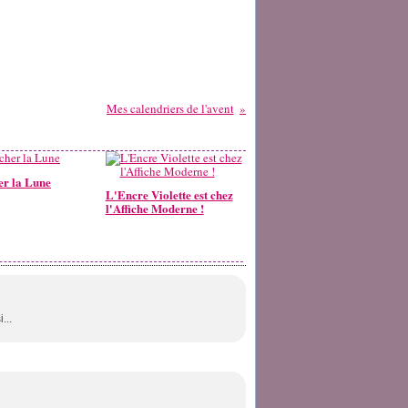
Mes calendriers de l'avent
er la Lune
L'Encre Violette est chez
l'Affiche Moderne !
...