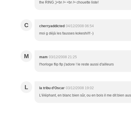
the RING ;)<br /> <br /> chouette liste!
C
cherryaddicted
04/12/2008 06:54
moi g déjà les fausses kokeshi!!! -)
M
mam
03/12/2008 21:25
l'horloge flip flp j'adore ! le reste aussi d'ailleurs
L
la tribu d'Oscar
03/12/2008 19:02
L'éléphant, en blanc bien sûr, ou en bois il me dit bien auss