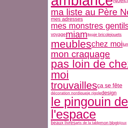
ambiance
Noël
c
ma liste au Père N
mes adresses
mes monstres gentil
miam
voyage
jouets
je bricole
Ikea
meubles
chez moi
lu
mon craquage
pas loin de che
moi
trouvailles
ça se fête
design
décoration nordique
je rigole
le pingouin de
l'espace
beaux livres
mon blog
arts de la table
bijoux