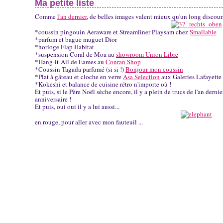
Ma petite liste
Comme
l'an dernier
, de belles images valent mieux qu'un long discour
*coussin pingouin Aeraware et Streamliner Playsam chez
Smallable
*parfum et bague muguet Dior
*horloge Flap Habitat
*suspension Coral de Moa au
showroom Union Libre
*Hang-it-All de Eames au
Conran Shop
*Coussin Tagada parfumé (si si !)
Bonjour mon coussin
*Plat à gâteau et cloche en verre
Asa Selection
aux Galeries Lafayette
*Kokeshi et balance de cuisine rétro n'importe où !
Et puis, si le Père Noël sèche encore, il y a plein de trucs de l'an dernie
anniversaire !
Et puis, oui oui il y a lui aussi...
en rouge, pour aller avec mon fauteuil ...