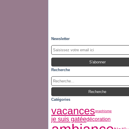
Newsletter
Recherche
Catégories
vacances
graphisme
je suis gatée
décoration