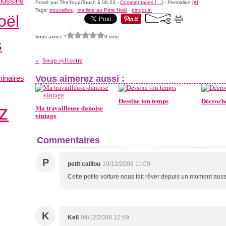
oussins
Posté par TheYoupiTouch à 06:23 -
Commentaires [
…
]
- Permalien [
#
]
Tags:
trouvailles
,
ma liste au Père Noël
,
pingouin
oël
Vous aimez ?
0 vote
s
Swap sylvestre
minaires
Vous aimerez aussi :
Dessine ton temps
Décroch
z
Ma travailleuse danoise
vintage
Commentaires
P
petit caillou
19/12/2008 11:09
Cette petite voiture nous fait rêver depuis un moment aussi
K
Kell
04/12/2008 12:59