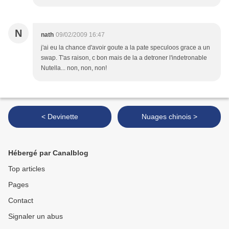
N
nath
09/02/2009 16:47
j'ai eu la chance d'avoir goute a la pate speculoos grace a un
swap. T'as raison, c bon mais de la a detroner l'indetronable
Nutella... non, non, non!
< Devinette
Nuages chinois >
Hébergé par Canalblog
Top articles
Pages
Contact
Signaler un abus