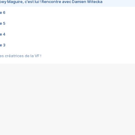
bey Maguire, c'est lui ! Rencontre avec Damien Witecka
e 6
e 5
e 4
e 3
s créatrices de la VF !
e 2
e 1
e Mektoub My Love arrive enfin ! Rencontre avec Shaïn Boumedine et Sal
i : après Toni en famille
elle réalise le bouleversant Dites lui que je l'aime
ais ! Rencontre autour de Vie privée de Rebecca Zlotowski
 de Marguerite, Grave... Rencontre avec Ella Rumpf