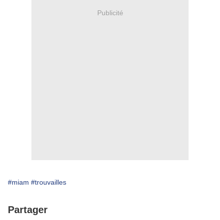
Publicité
#miam
#trouvailles
Partager