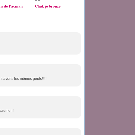
ans de Pacman
Chut, je bronze
us avons les mêmes gouts!!!!!
u saumon!