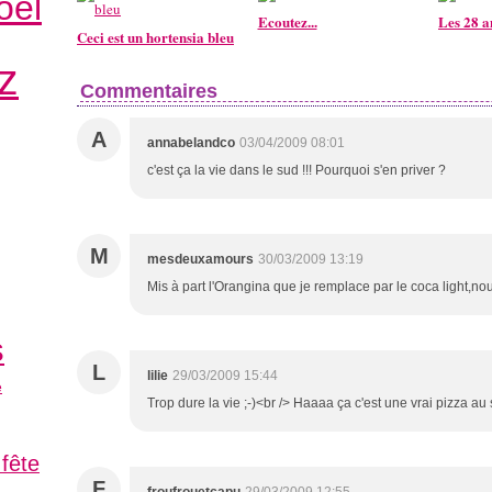
oël
Ecoutez...
Les 28 
Ceci est un hortensia bleu
z
Commentaires
A
annabelandco
03/04/2009 08:01
c'est ça la vie dans le sud !!! Pourquoi s'en priver ?
M
mesdeuxamours
30/03/2009 13:19
Mis à part l'Orangina que je remplace par le coca light,no
s
L
lilie
29/03/2009 15:44
e
Trop dure la vie ;-)<br /> Haaaa ça c'est une vrai pizza a
 fête
F