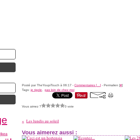
Posté par TheYoupiTouch à 06:17 -
Commentaires [
…
]
- Permalien [
#
]
Tags:
je rigole
,
pas loin de chez moi
Vous aimez ?
0 vote
ge
Les lundis au soleil
Vous aimerez aussi :
e
Ikea