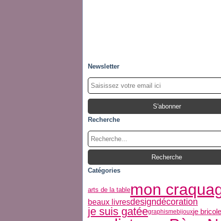
Newsletter
Recherche
Catégories
mon craqua
arts de la table
décoration
design
beaux livres
je suis gatée
je bricol
graphisme
bijoux