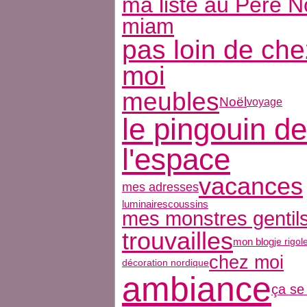
ma liste au Père N
miam
pas loin de che
moi
meubles
Noël
voyage
le pingouin de
l'espace
vacances
mes adresses
luminaires
coussins
mes monstres gentil
trouvailles
mon blog
je rigol
chez moi
décoration nordique
ambiance
ça se