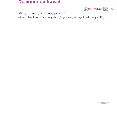
Déjeuner de travail
allez, promis !, cette fois, j'arrête !
(et puis, dans la vie, il y a une justice: j'ai pris un gros coup de soleil ce jour-là !)
Publicité