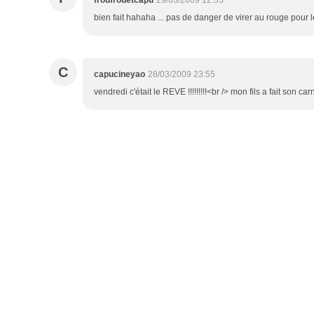
froufrouetcapu
29/03/2009 12:55
bien fait hahaha ... pas de danger de virer au rouge pour 
C
capucineyao
28/03/2009 23:55
vendredi c'était le REVE !!!!!!!!!<br /> mon fils a fait son c