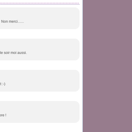
 Non merci.......
le soir moi aussi.
 :-)
re !