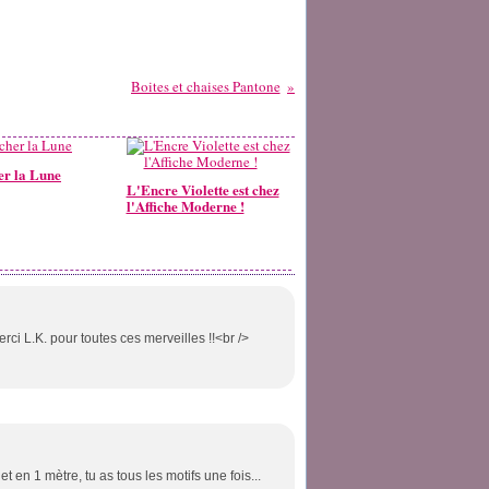
Boites et chaises Pantone
er la Lune
L'Encre Violette est chez
l'Affiche Moderne !
rci L.K. pour toutes ces merveilles !!<br />
et en 1 mètre, tu as tous les motifs une fois...