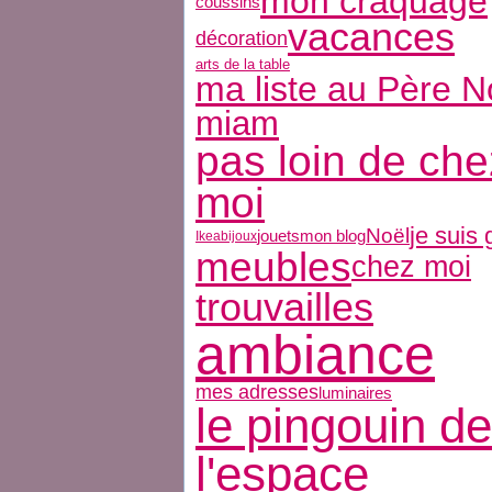
mon craquage
coussins
vacances
décoration
arts de la table
ma liste au Père N
miam
pas loin de che
moi
je suis
Noël
jouets
mon blog
Ikea
bijoux
meubles
chez moi
trouvailles
ambiance
mes adresses
luminaires
le pingouin de
l'espace