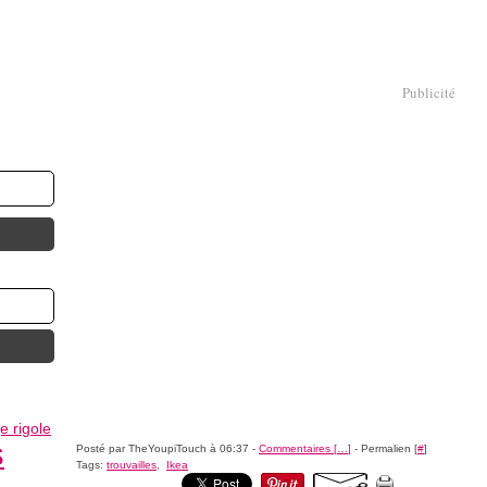
Publicité
je rigole
s
Posté par TheYoupiTouch à 06:37 -
Commentaires [
…
]
- Permalien [
#
]
Tags:
trouvailles
,
Ikea