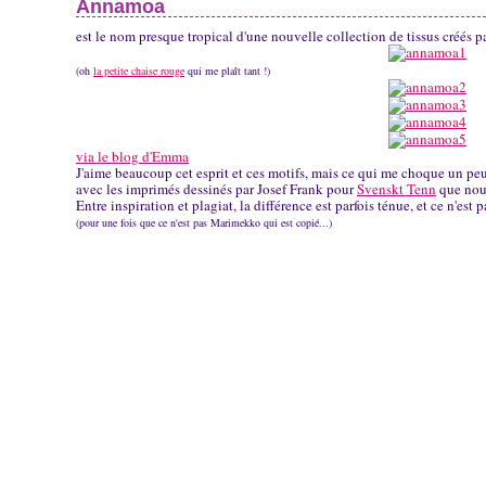
Annamoa
est le nom presque tropical d'une nouvelle collection de tissus créés p
(oh
la petite chaise rouge
qui me plaît tant !)
via le blog d'Emma
J'aime beaucoup cet esprit et ces motifs, mais ce qui me choque un peu
avec les imprimés dessinés par Josef Frank pour
Svenskt Tenn
que nou
Entre inspiration et plagiat, la différence est parfois ténue, et ce n'est 
(pour une fois que ce n'est pas Marimekko qui est copié...)