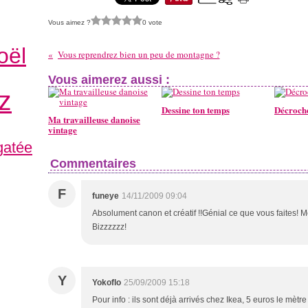
Vous aimez ?
0 vote
oël
Vous reprendrez bien un peu de montagne ?
Vous aimerez aussi :
z
Dessine ton temps
Décroch
Ma travailleuse danoise
vintage
 gatée
Commentaires
F
funeye
14/11/2009 09:04
Absolument canon et créatif !!Génial ce que vous faites! Me
Bizzzzzz!
Y
Yokoflo
25/09/2009 15:18
Pour info : ils sont déjà arrivés chez Ikea, 5 euros le mètre 