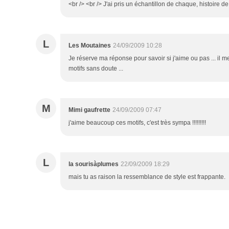
<br /> <br /> J'ai pris un échantillon de chaque, histoire de 
L
Les Moutaines
24/09/2009 10:28
Je réserve ma réponse pour savoir si j'aime ou pas ... il 
motifs sans doute ...
M
Mimi gaufrette
24/09/2009 07:47
j'aime beaucoup ces motifs, c'est très sympa !!!!!!!!!
L
la sourisàplumes
22/09/2009 18:29
mais tu as raison la ressemblance de style est frappante.