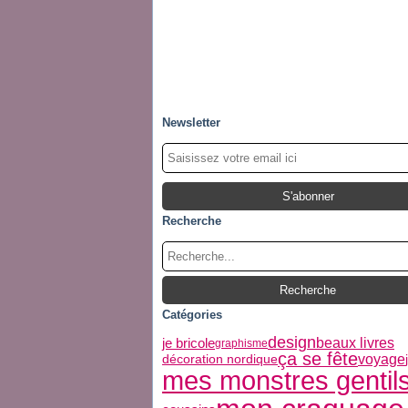
Newsletter
Recherche
Catégories
design
beaux livres
je bricole
graphisme
ça se fête
voyage
décoration nordique
mes monstres gentil