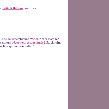
ar
Lotta Kühlhorn
pour Ikea.
, c'est la ressemblance évidente et si marquée
s avions
découverts et tant aimés
à Stockholm.
pas Ikea qui me contredira !