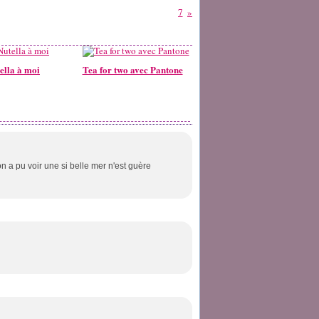
7
ella à moi
Tea for two avec Pantone
 a pu voir une si belle mer n'est guère