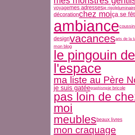
mes monstres gentil
mes adresses
voyage
luminair
je rigole
chez moi
ça se fê
décoration
ambiance
coussin
vacances
design
arts de la t
mon blog
le pingouin de
l'espace
ma liste au Père N
je suis gatée
je bricole
graphisme
pas loin de che
moi
meubles
beaux livres
mon craquage