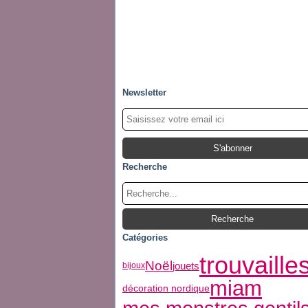
Newsletter
Recherche
Catégories
trouvaille
Noël
jouets
bijoux
miam
décoration nordique