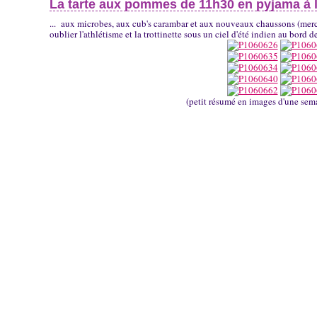
La tarte aux pommes de 11h30 en pyjama à la
... aux microbes, aux cub's carambar et aux nouveaux chaussons (mer
oublier l'athlétisme et la trottinette sous un ciel d'été indien au bord de
(petit résumé en images d'une sem