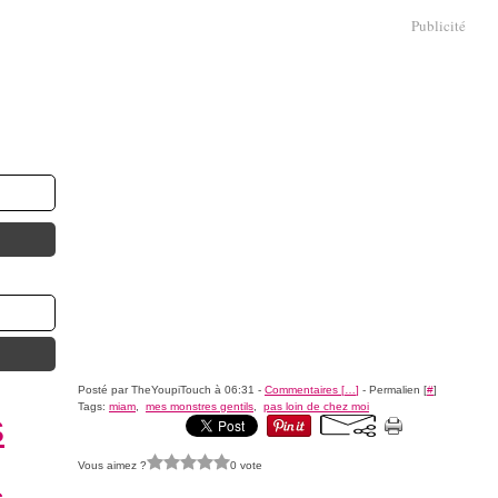
Publicité
Posté par TheYoupiTouch à 06:31 -
Commentaires [
…
]
- Permalien [
#
]
Tags:
miam
,
mes monstres gentils
,
pas loin de chez moi
s
Vous aimez ?
0 vote