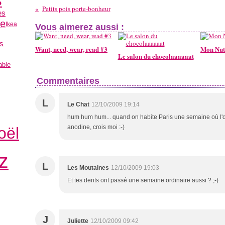
s
Petits pois porte-bonheur
es
te
Ikea
Vous aimerez aussi :
s
Want, need, wear, read #3
Mon Nut
Le salon du chocolaaaaaat
able
Commentaires
L
Le Chat
12/10/2009 19:14
hum hum hum... quand on habite Paris une semaine où l'on
anodine, crois moi :-)
oël
z
L
Les Moutaines
12/10/2009 19:03
Et tes dents ont passé une semaine ordinaire aussi ? ;-)
J
Juliette
12/10/2009 09:42