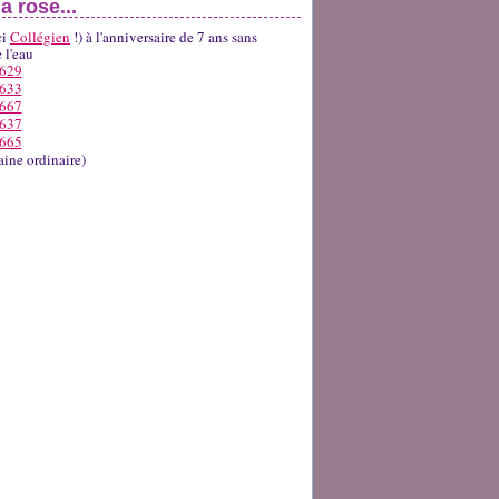
 rose...
ci
Collégien
!) à l'anniversaire de 7 ans sans
 l'eau
aine ordinaire)