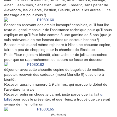
interminables discussions (Servanne, Alice, Candice, Nadège,
Alban, Jean-Yves, Sébastien, Damien, Frédéric, sans parler de
Alexandra, les 2 Hervé, Bastien, Claude, et tous les autres !... ce
message est pour vous !)
Bosser en recevant des emails incompréhensibles, qu'il faut lire
texto au gentil monsieur de l'assistance technique pour qu'il nous
explique ce qu'il faut faire comme à une gamine de 5 ans (que je
suis redevenue en me lançant dans un secteur inconnu !)
Bosser, mais quand même rejoindre à Nice une chouette copine,
faire un peu de shopping pour la chambre de Sissi que
PetiteFleur rejoindra bientôt, alors acheter de jolis accessoires
pour que ce rapprochement de soeurs se fasse en douceur
déjeuner avec cette chouette copine de bagels et de muffins,
papoter, recevoir des cadeaux (merci Murielle !!) et se dire à
bientôt.
Recevoir aussi un numéro à 9 chiffres, qui marque le début de
l'aventure, la vraie !
Recevoir enfin un chouette carnet, juste parce que j'ai fait
un
billet
pour vous le présenter, et que Heinz a trouvé que ce serait
sympa de m'en offrir un !
(Manhattan)