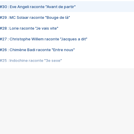
#30 : Eve Angeli raconte "Avant de partir"
#29 : MC Solaar raconte "Bouge de là"
28 : Lorie raconte "Je vais vite"
#27 : Christophe Willem raconte "Jacques a dit"
#26 : Chimène Badi raconte "Entre nous"
#25 : Indochine raconte "3e sexe"
#24 : Zaho raconte "C'est chelou"
#23 : Patrick Bruel raconte "Au café des délices"
#22 : Kyo raconte "Le chemin"
#21 : Nolwenn Leroy raconte "Cassé"
#20 : Patrick Hernandez raconte "Born to be alive"
#19 : Lorie raconte "Près de moi"