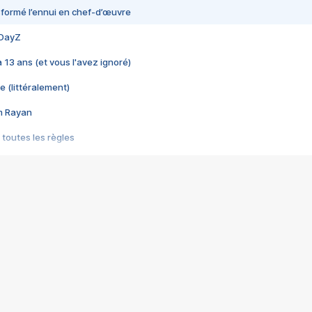
nsformé l’ennui en chef-d’œuvre
 DayZ
 a 13 ans (et vous l'avez ignoré)
e (littéralement)
im Rayan
 toutes les règles
s les jeux vidéo
us choquant de Rockstar ? - Le scandale BULLY
e plus moche de Steam
du RÊVE tourne au CAUCHEMAR
pendant 8 heures
it… à tort