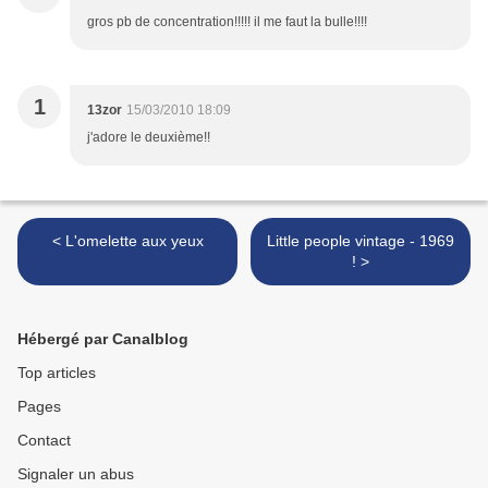
gros pb de concentration!!!!! il me faut la bulle!!!!
1
13zor
15/03/2010 18:09
j'adore le deuxième!!
< L'omelette aux yeux
Little people vintage - 1969
! >
Hébergé par Canalblog
Top articles
Pages
Contact
Signaler un abus