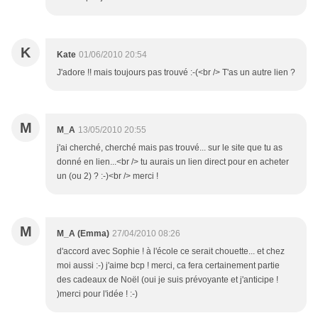
K
Kate
01/06/2010 20:54
J'adore !! mais toujours pas trouvé :-(<br /> T'as un autre lien ?
M
M_A
13/05/2010 20:55
j'ai cherché, cherché mais pas trouvé... sur le site que tu as
donné en lien...<br /> tu aurais un lien direct pour en acheter
un (ou 2) ? :-)<br /> merci !
M
M_A (Emma)
27/04/2010 08:26
d'accord avec Sophie ! à l'école ce serait chouette... et chez
moi aussi :-) j'aime bcp ! merci, ca fera certainement partie
des cadeaux de Noël (oui je suis prévoyante et j'anticipe !
)merci pour l'idée ! :-)