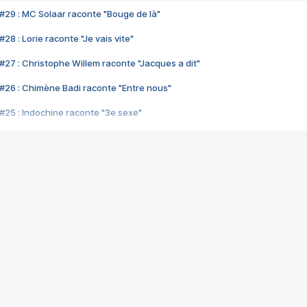
#29 : MC Solaar raconte "Bouge de là"
28 : Lorie raconte "Je vais vite"
#27 : Christophe Willem raconte "Jacques a dit"
#26 : Chimène Badi raconte "Entre nous"
#25 : Indochine raconte "3e sexe"
#24 : Zaho raconte "C'est chelou"
#23 : Patrick Bruel raconte "Au café des délices"
#22 : Kyo raconte "Le chemin"
#21 : Nolwenn Leroy raconte "Cassé"
#20 : Patrick Hernandez raconte "Born to be alive"
#19 : Lorie raconte "Près de moi"
#18 : Michael Jones raconte "A nos actes manqués" (avec Jean-Jacque