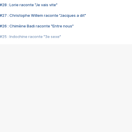
28 : Lorie raconte "Je vais vite"
#27 : Christophe Willem raconte "Jacques a dit"
#26 : Chimène Badi raconte "Entre nous"
#25 : Indochine raconte "3e sexe"
#24 : Zaho raconte "C'est chelou"
#23 : Patrick Bruel raconte "Au café des délices"
#22 : Kyo raconte "Le chemin"
#21 : Nolwenn Leroy raconte "Cassé"
#20 : Patrick Hernandez raconte "Born to be alive"
#19 : Lorie raconte "Près de moi"
#18 : Michael Jones raconte "A nos actes manqués" (avec Jean-Jacque
#17 : Khaled raconte "Aïcha"