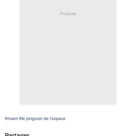
Publicité
#miam
#le pingouin de l'espace
Partager