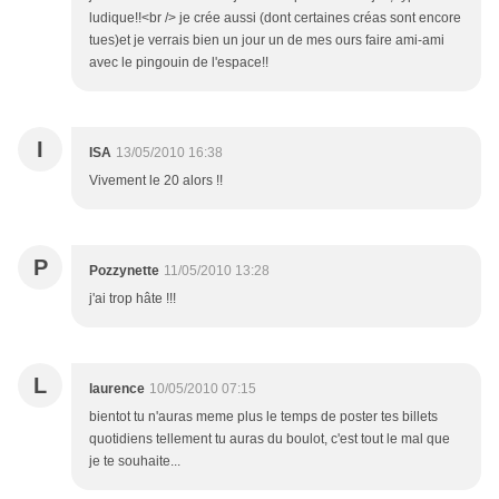
ludique!!<br /> je crée aussi (dont certaines créas sont encore
tues)et je verrais bien un jour un de mes ours faire ami-ami
avec le pingouin de l'espace!!
I
ISA
13/05/2010 16:38
Vivement le 20 alors !!
P
Pozzynette
11/05/2010 13:28
j'ai trop hâte !!!
L
laurence
10/05/2010 07:15
bientot tu n'auras meme plus le temps de poster tes billets
quotidiens tellement tu auras du boulot, c'est tout le mal que
je te souhaite...