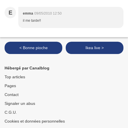
E
emma
09/05/2010 12:50
il me tarde!!
< Bonne pioche
Ikea live >
Hébergé par Canalblog
Top articles
Pages
Contact
Signaler un abus
C.G.U.
Cookies et données personnelles