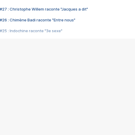
#27 : Christophe Willem raconte "Jacques a dit"
#26 : Chimène Badi raconte "Entre nous"
#25 : Indochine raconte "3e sexe"
#24 : Zaho raconte "C'est chelou"
#23 : Patrick Bruel raconte "Au café des délices"
#22 : Kyo raconte "Le chemin"
#21 : Nolwenn Leroy raconte "Cassé"
#20 : Patrick Hernandez raconte "Born to be alive"
#19 : Lorie raconte "Près de moi"
#18 : Michael Jones raconte "A nos actes manqués" (avec Jean-Jacque
#17 : Khaled raconte "Aïcha"
#16 : Corneille raconte "Parce qu'on vient de loin"