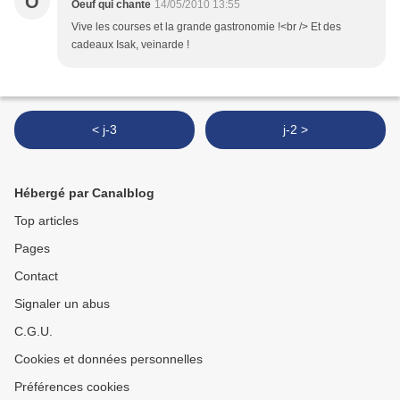
O
Oeuf qui chante
14/05/2010 13:55
Vive les courses et la grande gastronomie !<br /> Et des
cadeaux Isak, veinarde !
< j-3
j-2 >
Hébergé par Canalblog
Top articles
Pages
Contact
Signaler un abus
C.G.U.
Cookies et données personnelles
Préférences cookies