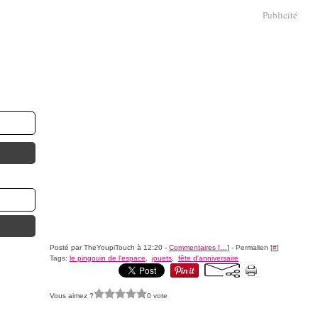
Publicité
Posté par TheYoupiTouch à 12:20 -
Commentaires [
…
]
- Permalien [
#
]
Tags:
le pingouin de l'espace
,
jouets
,
fête d'anniversaire
Vous aimez ?
0 vote