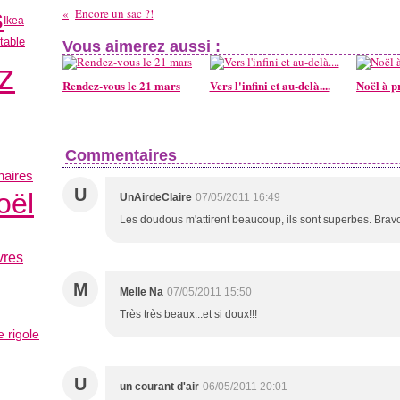
s
Encore un sac ?!
Ikea
 table
Vous aimerez aussi :
z
Rendez-vous le 21 mars
Vers l'infini et au-delà....
Noël à p
Commentaires
naires
U
oël
UnAirdeClaire
07/05/2011 16:49
Les doudous m'attirent beaucoup, ils sont superbes. Brav
vres
M
Melle Na
07/05/2011 15:50
Très très beaux...et si doux!!!
e rigole
U
un courant d'air
06/05/2011 20:01