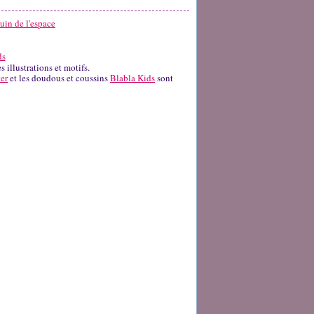
uin de l'espace
 illustrations et motifs.
er
et les doudous et coussins
Blabla Kids
sont