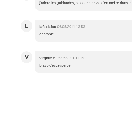
j'adore les guirlandes, ça donne envie d'en mettre dans le ja
L
lafeelafee
06/05/2011 13:53
adorable.
V
virginie B
06/05/2011 11:19
bravo c'est superbe !