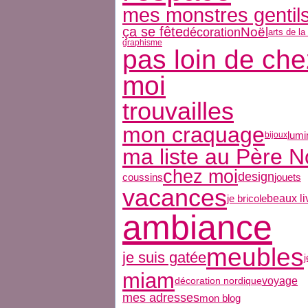
mes monstres gentil
ça se fête
décoration
Noël
arts de la
graphisme
pas loin de che
moi
trouvailles
mon craquage
lumi
bijoux
ma liste au Père N
chez moi
design
coussins
jouets
vacances
beaux li
je bricole
ambiance
meubles
je suis gatée
j
miam
voyage
décoration nordique
mes adresses
mon blog