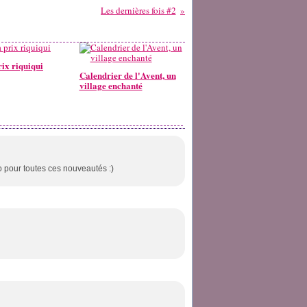
Les dernières fois #2
rix riquiqui
Calendrier de l'Avent, un
village enchanté
o pour toutes ces nouveautés :)