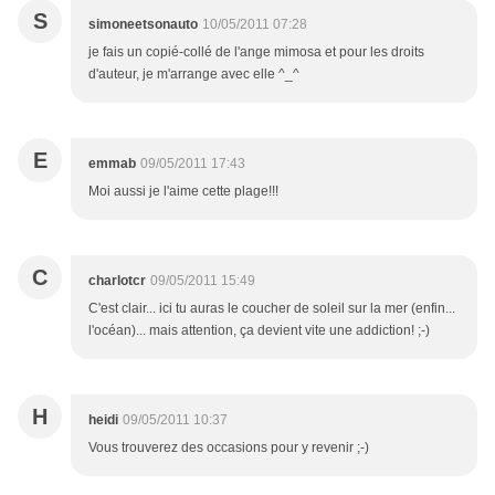
S
simoneetsonauto
10/05/2011 07:28
je fais un copié-collé de l'ange mimosa et pour les droits
d'auteur, je m'arrange avec elle ^_^
E
emmab
09/05/2011 17:43
Moi aussi je l'aime cette plage!!!
C
charlotcr
09/05/2011 15:49
C'est clair... ici tu auras le coucher de soleil sur la mer (enfin...
l'océan)... mais attention, ça devient vite une addiction! ;-)
H
heidi
09/05/2011 10:37
Vous trouverez des occasions pour y revenir ;-)