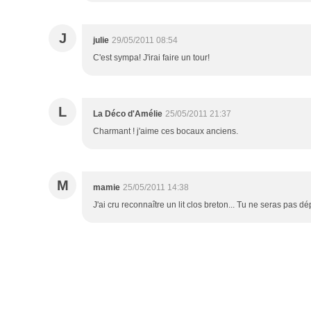
J
julie
29/05/2011 08:54
C'est sympa! J'irai faire un tour!
L
La Déco d'Amélie
25/05/2011 21:37
Charmant ! j'aime ces bocaux anciens.
M
mamie
25/05/2011 14:38
J'ai cru reconnaître un lit clos breton... Tu ne seras pas dé