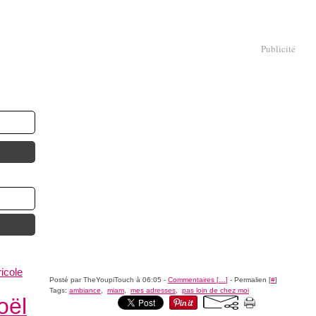
Publicité
ricole
Posté par TheYoupiTouch à 06:05 -
Commentaires [
…
]
- Permalien [
#
]
Tags:
ambiance
,
miam
,
mes adresses
,
pas loin de chez moi
oël