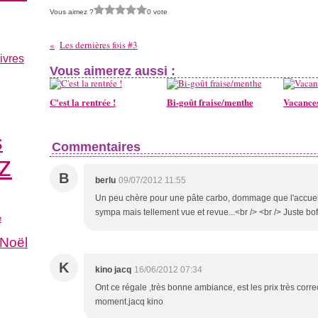
Vous aimez ?
0 vote
Les dernières fois #3
ivres
Vous aimerez aussi :
C'est la rentrée !
Bi-goût fraise/menthe
Vacances
s
Commentaires
z
B
berlu
09/07/2012 11:55
Un peu chère pour une pâte carbo, dommage que l'accueil s
sympa mais tellement vue et revue...<br /> <br /> Juste bof
e
Noël
K
kino jacq
16/06/2012 07:34
Ont ce régale ,très bonne ambiance, est les prix très corr
moment.jacq kino