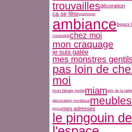
trouvailles
décoration
ça se fête
graphisme
ambiance
beaux l
chez moi
coussins
mon craquage
je suis gatée
mes monstres gentil
pas loin de che
moi
miam
mon blog
je rigole
arts de la tabl
meubles
décoration nordique
mes adresses
bijoux
le pingouin de
l'espace