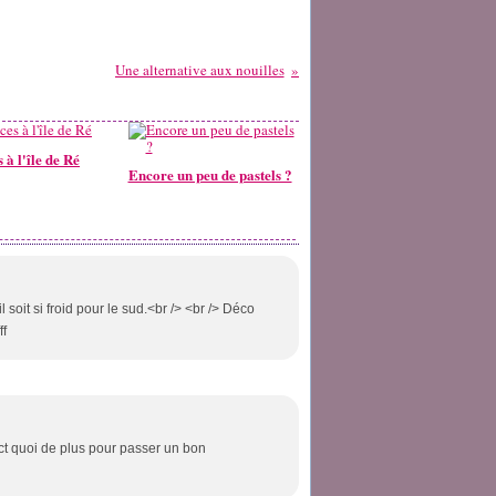
Une alternative aux nouilles
 à l'île de Ré
Encore un peu de pastels ?
oit si froid pour le sud.<br /> <br /> Déco
ff
ect quoi de plus pour passer un bon