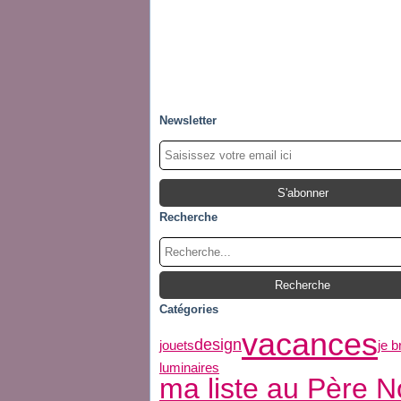
Newsletter
Recherche
Catégories
vacances
design
jouets
je b
luminaires
ma liste au Père N