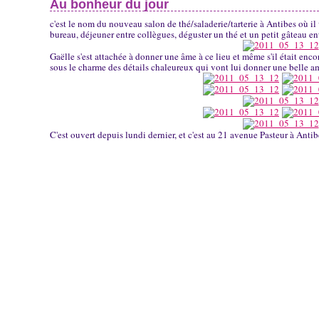
Au bonheur du jour
c'est le nom du nouveau salon de thé/saladerie/tarterie à Antibes où il 
bureau, déjeuner entre collègues, déguster un thé et un petit gâteau en
Gaëlle s'est attachée à donner une âme à ce lieu et même s'il était encor
sous le charme des détails chaleureux qui vont lui donner une belle 
C'est ouvert depuis lundi dernier, et c'est au 21 avenue Pasteur à Antib