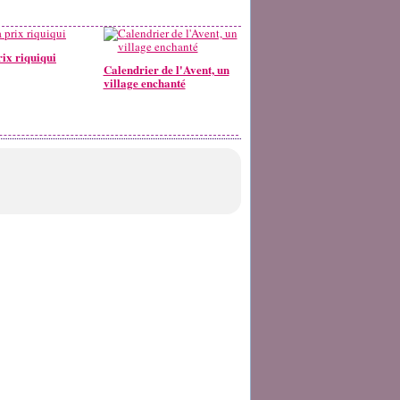
rix riquiqui
Calendrier de l'Avent, un
village enchanté