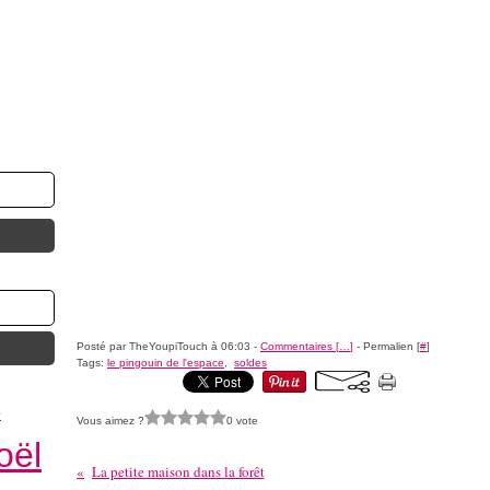
Posté par TheYoupiTouch à 06:03 -
Commentaires [
…
]
- Permalien [
#
]
Tags:
le pingouin de l'espace
,
soldes
e
Vous aimez ?
0 vote
oël
La petite maison dans la forêt