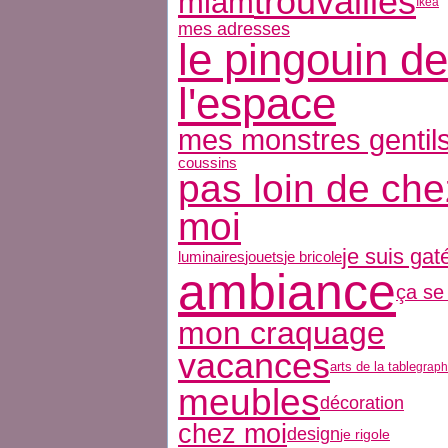
trouvailles
miam
Ikea
mes adresses
le pingouin de
l'espace
mes monstres gentil
coussins
pas loin de che
moi
je suis gat
luminaires
jouets
je bricole
ambiance
ça se
mon craquage
vacances
arts de la table
grap
meubles
décoration
chez moi
design
je rigole