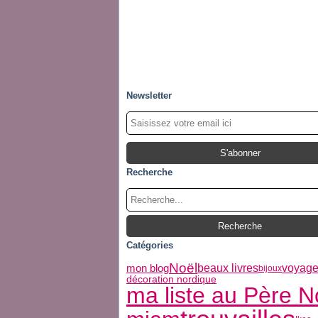
Newsletter
Recherche
Catégories
Noël
mon blog
beaux livres
voyag
bijoux
décoration nordique
ma liste au Père N