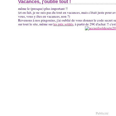
Vacances, j'oublie tout !
même le (presque) plus important !!
(et en fait, je ne suis pas du tout en vacances, mais c'était juste pour 
vous, vous y êtes en vacances, non ?)
Revenons à nos pingouins, j'ai oublié de vous donner le code secret s
sur tout le site, même sur
les prix soldés
, à partir de 29€ d'achat !! c'
Publicité