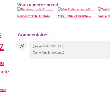
Vous aimerez aussi :
Rendez-vous le 21 mars
Vers l'infini et au-delà....
Noël à p
s
Commentaires
z
@
@ngé
09/07/2011 19:15
Ça ne fonctionne pas :(
ée
 fête
hisme