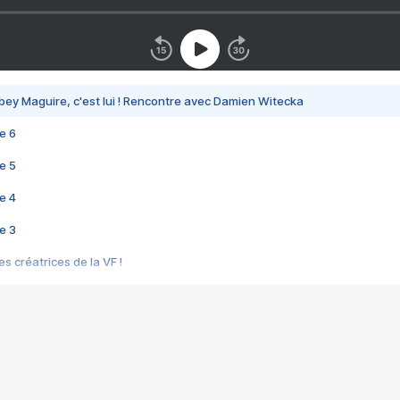
bey Maguire, c'est lui ! Rencontre avec Damien Witecka
e 6
e 5
e 4
e 3
s créatrices de la VF !
e 2
e 1
e Mektoub My Love arrive enfin ! Rencontre avec Shaïn Boumedine et Sal
i : après Toni en famille