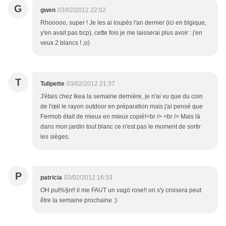
G
gwen
03/02/2012 22:02
Rhooooo, super ! Je les ai loupés l'an dernier (ici en blgique,
y'en avait pas bcp), cette fois je me laisserai plus avoir : j'en
veux 2 blancs ! ;o)
T
Tulipette
03/02/2012 21:37
J'étais chez Ikea la semaine dernière, je n'ai vu que du coin
de l'œil le rayon outdoor en préparation mais j'ai pensé que
Fermob était de mieux en mieux copié!<br /> <br /> Mais là
dans mon jardin tout blanc ce n'est pas le moment de sortir
les sièges.
P
patricia
03/02/2012 16:33
OH put%§n!! il me FAUT un vagö rose!! on s'y croisera peut
être la semaine prochaine :)