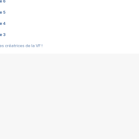
e 6
e 5
e 4
e 3
s créatrices de la VF !
e 2
e 1
e Mektoub My Love arrive enfin ! Rencontre avec Shaïn Boumedine et Sal
i : après Toni en famille
elle réalise le bouleversant Dites lui que je l'aime
ais ! Rencontre autour de Vie privée de Rebecca Zlotowski
 de Marguerite, Grave... Rencontre avec Ella Rumpf
 Les Rêveurs, un film intime sur la santé mentale