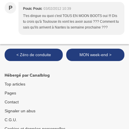
P
Pouic Pouic
03/02/2012 10:39
T'es dingue ou quoi c'est TOUS EN MOON BOOTS oui !!! Dis
tu crois qu'à Toulouse ils vont les avoir aussi ??? Comment tu
sais qu'ils arrivent à Nantes la semaine prochaine ???
< Zéro de conduite
MON week-end >
Hébergé par Canalblog
Top articles
Pages
Contact
Signaler un abus
C.G.U.
Cookies et données personnelles