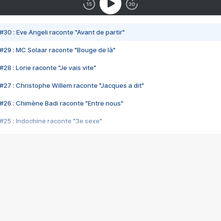
#30 : Eve Angeli raconte "Avant de partir"
#29 : MC Solaar raconte "Bouge de là"
28 : Lorie raconte "Je vais vite"
#27 : Christophe Willem raconte "Jacques a dit"
#26 : Chimène Badi raconte "Entre nous"
#25 : Indochine raconte "3e sexe"
#24 : Zaho raconte "C'est chelou"
#23 : Patrick Bruel raconte "Au café des délices"
#22 : Kyo raconte "Le chemin"
#21 : Nolwenn Leroy raconte "Cassé"
#20 : Patrick Hernandez raconte "Born to be alive"