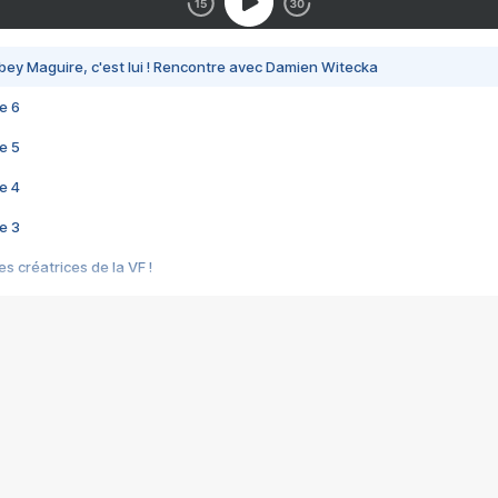
bey Maguire, c'est lui ! Rencontre avec Damien Witecka
e 6
e 5
e 4
e 3
s créatrices de la VF !
e 2
e 1
e Mektoub My Love arrive enfin ! Rencontre avec Shaïn Boumedine et Sal
i : après Toni en famille
elle réalise le bouleversant Dites lui que je l'aime