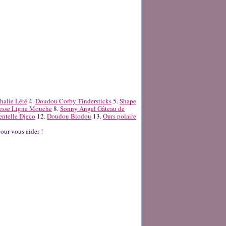
halie Lété
4.
Doudou Corby Tindersticks
5.
Shape
esse Ligne Mouche
8.
Sonny Angel Gâteau de
entelle Djeco
12.
Doudou Biodou
13.
Ours polaire
our vous aider !