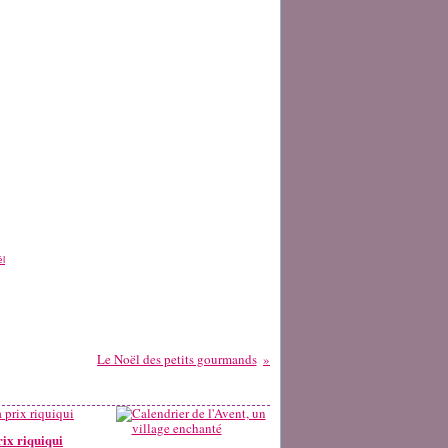
ël
Le Noël des petits gourmands
rix riquiqui