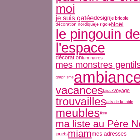
moi
je suis gatée
design
je bricole
Noël
décoration nordique
je rigole
le pingouin de
l'espace
décoration
luminaires
mes monstres gentil
ambianc
graphisme
vacances
voyage
bijoux
trouvailles
arts de la table
meubles
Ikea
ma liste au Père N
miam
mes adresses
jouets