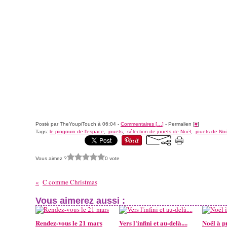
Posté par TheYoupiTouch à 06:04 -
Commentaires [
…
]
- Permalien [
#
]
Tags:
le pingouin de l'espace
,
jouets
,
sélection de jouets de Noël
,
jouets de No
Vous aimez ?
0 vote
C comme Christmas
Vous aimerez aussi :
Rendez-vous le 21 mars
Vers l'infini et au-delà....
Noël à p