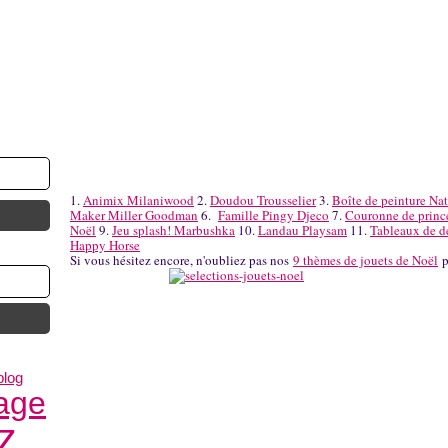
1.
Animix Milaniwood
2.
Doudou Trousselier
3.
Boîte de peinture Nat
Maker Miller Goodman
6.
Famille Pingy Djeco
7.
Couronne de princ
Noël
9.
Jeu splash! Marbushka
10.
Landau Playsam
11.
Tableaux de d
Happy Horse
Si vous hésitez encore, n'oubliez pas nos
9 thèmes de jouets de Noël
p
blog
age
z