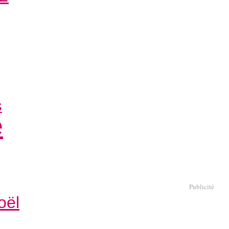
s
e
Publicité
oël