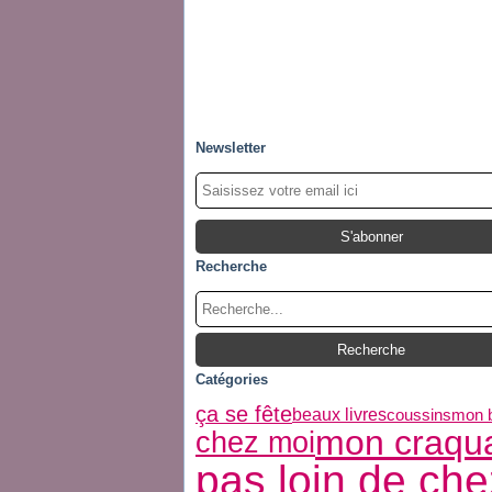
Newsletter
Recherche
Catégories
ça se fête
beaux livres
coussins
mon 
mon craqu
chez moi
pas loin de che