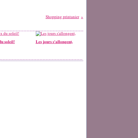
Shopping printanier
u soleil!
Les jours s'allongent,