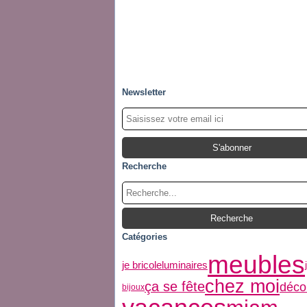
Newsletter
Recherche
Catégories
meubles
luminaires
je bricole
chez moi
ça se fête
déco
bijoux