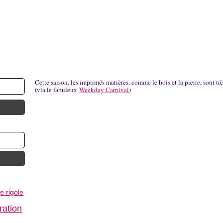
Cette saison, les imprimés matières, comme le bois et la pierre, sont t
(via le fabuleux
Weekday Carnival
)
je rigole
ration