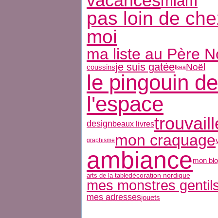
vacances
miam
pas loin de che
moi
ma liste au Père N
je suis gatée
Noël
coussins
Ikea
le pingouin de
l'espace
trouvail
design
beaux livres
mon craquage
graphisme
ambiance
mon bl
arts de la table
décoration nordique
mes monstres gentil
mes adresses
jouets