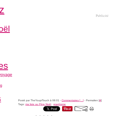
z
Publicité
oël
les
voyage
og
s
Posté par TheYoupiTouch à 06:01 -
Commentaires [
…
]
- Permalien [
#
]
Tags:
ma liste au Père Noël
,
graphisme