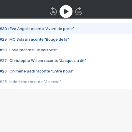
#30 : Eve Angeli raconte "Avant de partir"
#29 : MC Solaar raconte "Bouge de là"
28 : Lorie raconte "Je vais vite"
#27 : Christophe Willem raconte "Jacques a dit"
#26 : Chimène Badi raconte "Entre nous"
#25 : Indochine raconte "3e sexe"
#24 : Zaho raconte "C'est chelou"
#23 : Patrick Bruel raconte "Au café des délices"
#22 : Kyo raconte "Le chemin"
#21 : Nolwenn Leroy raconte "Cassé"