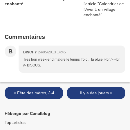
enchanté
Commentaires
B
BINCHY
24/05/2013 14:45
Très bon week-end malgré le temps froid... la pluie !<br /> <br
/> BISOUS.
< Fête des mères, J-4
Il y a des jouets >
Hébergé par Canalblog
Top articles