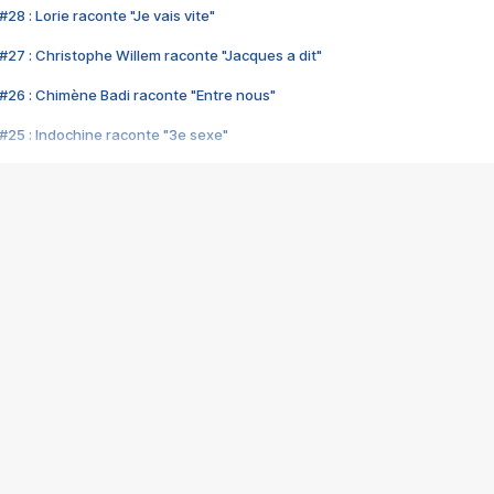
28 : Lorie raconte "Je vais vite"
#27 : Christophe Willem raconte "Jacques a dit"
#26 : Chimène Badi raconte "Entre nous"
#25 : Indochine raconte "3e sexe"
#24 : Zaho raconte "C'est chelou"
#23 : Patrick Bruel raconte "Au café des délices"
#22 : Kyo raconte "Le chemin"
#21 : Nolwenn Leroy raconte "Cassé"
#20 : Patrick Hernandez raconte "Born to be alive"
#19 : Lorie raconte "Près de moi"
#18 : Michael Jones raconte "A nos actes manqués" (avec Jean-Jacque
#17 : Khaled raconte "Aïcha"
#16 : Corneille raconte "Parce qu'on vient de loin"