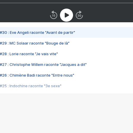
#30 : Eve Angeli raconte "Avant de partir"
#29 : MC Solaar raconte "Bouge de là"
28 : Lorie raconte "Je vais vite"
#27 : Christophe Willem raconte "Jacques a dit"
#26 : Chimène Badi raconte "Entre nous"
#25 : Indochine raconte "3e sexe"
#24 : Zaho raconte "C'est chelou"
#23 : Patrick Bruel raconte "Au café des délices"
#22 : Kyo raconte "Le chemin"
#21 : Nolwenn Leroy raconte "Cassé"