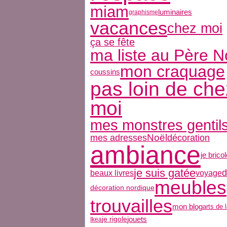
miam
luminaires
graphisme
vacances
chez moi
ça se fête
ma liste au Père N
mon craquage
coussins
pas loin de che
moi
mes monstres gentil
décoration
Noël
mes adresses
ambiance
je brico
je suis gatée
d
beaux livres
voyage
meubles
décoration nordique
trouvailles
mon blog
arts de 
jouets
je rigole
Ikea