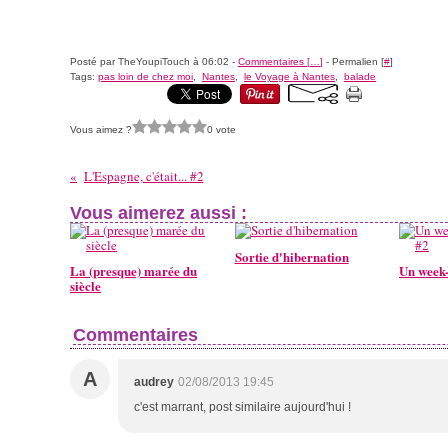
Posté par TheYoupiTouch à 06:02 -
Commentaires [
…
]
- Permalien [
#
]
Tags:
pas loin de chez moi
,
Nantes
,
le Voyage à Nantes
,
balade
Vous aimez ?
0 vote
L'Espagne, c'était... #2
Vous aimerez aussi :
Sortie d'hibernation
La (presque) marée du
Un week-
siècle
Commentaires
A
audrey
02/08/2013 19:45
c'est marrant, post similaire aujourd'hui !