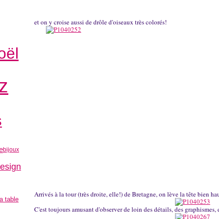
et on y croise aussi de drôle d'oiseaux très colorés!
oël
z
s
le
bijoux
esign
Arrivés à la tour (très droite, elle!) de Bretagne, on lève la tête bien
la table
C'est toujours amusant d'observer de loin des détails, des graphismes,