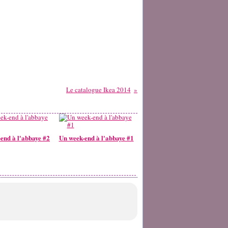
Le catalogue Ikea 2014
end à l'abbaye #2
Un week-end à l'abbaye #1