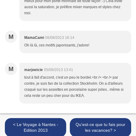
mieux pour mon porte-monnaie de toute façon :-) Cela évite
aussi la saturation, je préfère mixer marques et styles chez
moi.
M
MamaCami
06/08/2013 16:14
Oh là là, ces motifs japonisants, j'adore!
M
marjoetcie
05/08/2013 13:41
tout à fait d'accord, c'est un peu le bordel.<br /> <br /> par
contre, je suis fan de la collection Stockholm. On a d'ailleurs
craqué sur les assiettes en porcelaine super jolies.. même si
cela reste un peu cher pour du IKEA.
< Le Voyage à Nantes -
Qu'est-ce que tu fais pour
Edition 2013
les vacances? >