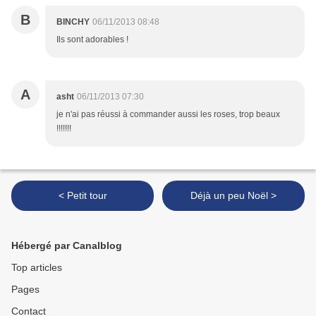
B
BINCHY
06/11/2013 08:48
Ils sont adorables !
A
asht
06/11/2013 07:30
je n'ai pas réussi à commander aussi les roses, trop beaux
!!!!!!!
< Petit tour
Déjà un peu Noël >
Hébergé par Canalblog
Top articles
Pages
Contact