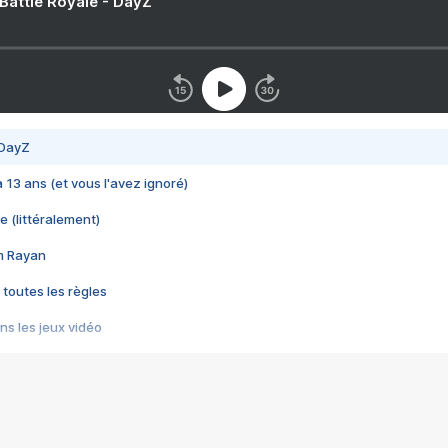
 Battle Royale - DayZ
 DayZ
 a 13 ans (et vous l'avez ignoré)
e (littéralement)
im Rayan
 toutes les règles
s les jeux vidéo
us choquant de Rockstar ? - Le scandale BULLY
e plus moche de Steam
du RÊVE tourne au CAUCHEMAR