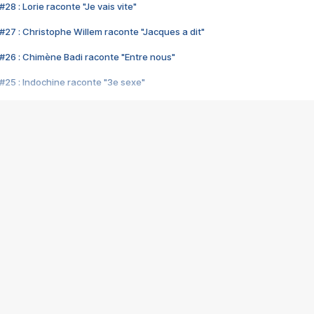
28 : Lorie raconte "Je vais vite"
#27 : Christophe Willem raconte "Jacques a dit"
#26 : Chimène Badi raconte "Entre nous"
#25 : Indochine raconte "3e sexe"
#24 : Zaho raconte "C'est chelou"
#23 : Patrick Bruel raconte "Au café des délices"
#22 : Kyo raconte "Le chemin"
#21 : Nolwenn Leroy raconte "Cassé"
#20 : Patrick Hernandez raconte "Born to be alive"
#19 : Lorie raconte "Près de moi"
#18 : Michael Jones raconte "A nos actes manqués" (avec Jean-Jacque
#17 : Khaled raconte "Aïcha"
#16 : Corneille raconte "Parce qu'on vient de loin"