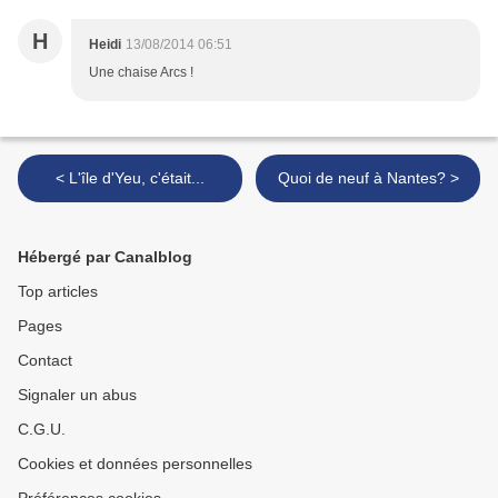
H
Heidi
13/08/2014 06:51
Une chaise Arcs !
< L'île d'Yeu, c'était...
Quoi de neuf à Nantes? >
Hébergé par Canalblog
Top articles
Pages
Contact
Signaler un abus
C.G.U.
Cookies et données personnelles