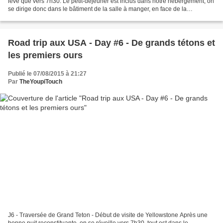
lève que vers 7h30. Le petit-déjeuner est inclus dans notre hébergement, on
se dirige donc dans le bâtiment de la salle à manger, en face de la
montagne "Devil's Slide" assez étonnante....
Road trip aux USA - Day #6 - De grands tétons et
les premiers ours
Publié le 07/08/2015 à 21:27
Par
TheYoupiTouch
J6 - Traversée de Grand Teton - Début de visite de Yellowstone Après une
bonne nuit reconstituante, on se réveille vers 7h30, tout est dans le