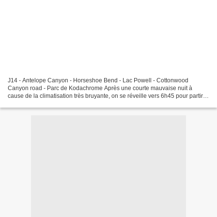
J14 - Antelope Canyon - Horseshoe Bend - Lac Powell - Cottonwood
Canyon road - Parc de Kodachrome Après une courte mauvaise nuit à
cause de la climatisation très bruyante, on se réveille vers 6h45 pour partir
après un rapide petit-déjeuner dans la chambre...