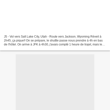
J5 - Vol vers Salt Lake City, Utah - Route vers Jackson, Wyoming Réveil à
2h45, ça pique!! On se prépare, le shuttle passe nous prendre à 4h en bas
de l'hôtel. On arrive à JFK à 4h30, j'avais compté 1 heure de trajet, mais le
chauffeur conduisait vraiment...