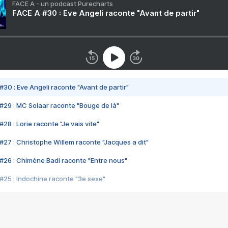
FACE A - un podcast Purecharts
FACE A #30 : Eve Angeli raconte "Avant de partir"
#30 : Eve Angeli raconte "Avant de partir"
#29 : MC Solaar raconte "Bouge de là"
28 : Lorie raconte "Je vais vite"
#27 : Christophe Willem raconte "Jacques a dit"
#26 : Chimène Badi raconte "Entre nous"
#25 : Indochine raconte "3e sexe"
#24 : Zaho raconte "C'est chelou"
#23 : Patrick Bruel raconte "Au café des délices"