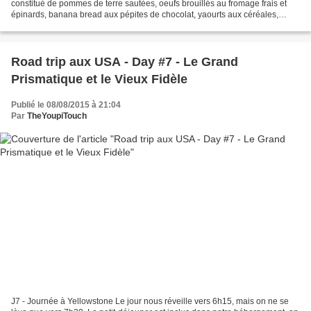
constitué de pommes de terre sautées, oeufs brouillés au fromage frais et
épinards, banana bread aux pépites de chocolat, yaourts aux céréales,
pommes et raisins, jus d'orange et toasts,...
Road trip aux USA - Day #7 - Le Grand
Prismatique et le Vieux Fidèle
Publié le 08/08/2015 à 21:04
Par
TheYoupiTouch
J7 - Journée à Yellowstone Le jour nous réveille vers 6h15, mais on ne se