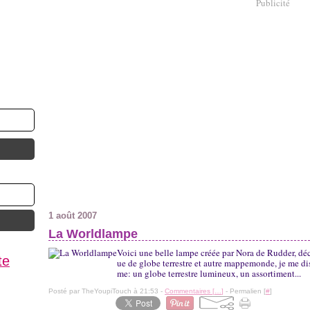
Publicité
1 août 2007
La Worldlampe
Voici une belle lampe créée par Nora de Rudder, déc
te
ue de globe terrestre et autre mappemonde, je me dis
me: un globe terrestre lumineux, un assortiment...
Posté par TheYoupiTouch à 21:53 -
Commentaires [
…
]
- Permalien [
#
]