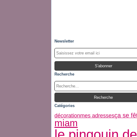
Newsletter
Recherche
Catégories
ça se fê
décoration
mes adresses
miam
le pingouin de