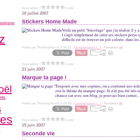
Vous aimez ?
0 vote
10 juillet 2007
Stickers Home Made
raphisme
Voilà un petit "bricolage" que j'ai réalisé il 
l s'agit simplement de créer ses stickers perso 
z
difficile est de trouver un joli coloris: dans les.
Posté par TheYoupiTouch à 06:21 -
Commentaires [
…
]
- Permalien [
#
]
Vous aimez ?
0 vote
21 juin 2007
Marque ta page !
Toujours avec mes copines, on a continué nos éch
oël
oisi le thème du marque-page. Je n'ai pas été très em
chance car avec son blog, je pouvais bien cerner...
ets
Posté par TheYoupiTouch à 20:16 -
Commentaires [
…
]
- Permalien [
#
]
s
es
Vous aimez ?
0 vote
19 juin 2007
s
Seconde vie