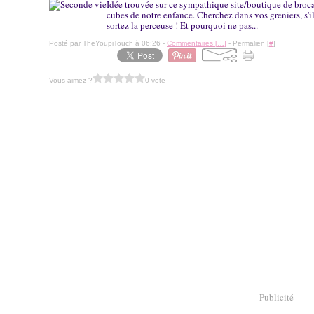
Idée trouvée sur ce sympathique site/boutique de broca
cubes de notre enfance. Cherchez dans vos greniers, s'i
sortez la perceuse ! Et pourquoi ne pas...
Posté par TheYoupiTouch à 06:26 -
Commentaires [
…
]
- Permalien [
#
]
Vous aimez ?
0 vote
Publicité