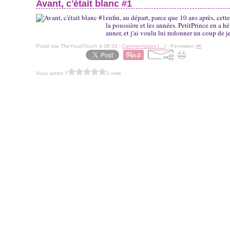
Avant, c'était blanc #1
enfin, au départ, parce que 10 ans après, cett
la poussière et les années. PetitPrince en a 
anner, et j'ai voulu lui redonner un coup de j
Posté par TheYoupiTouch à 08:33 -
Commentaires [
…
]
- Permalien [
#
]
Vous aimez ?
0 vote