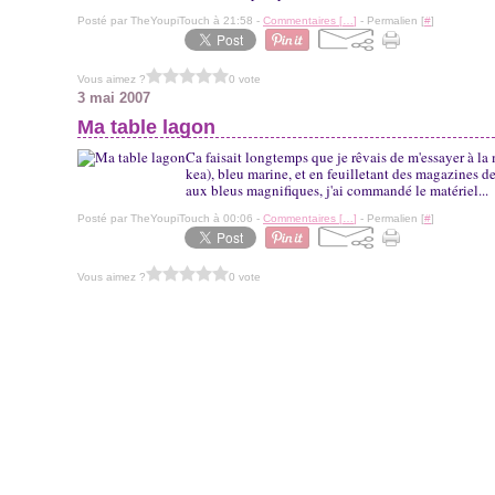
Posté par TheYoupiTouch à 21:58 -
Commentaires [
…
]
- Permalien [
#
]
Vous aimez ?
0 vote
3 mai 2007
Ma table lagon
Ca faisait longtemps que je rêvais de m'essayer à la
kea), bleu marine, et en feuilletant des magazines d
aux bleus magnifiques, j'ai commandé le matériel...
Posté par TheYoupiTouch à 00:06 -
Commentaires [
…
]
- Permalien [
#
]
Vous aimez ?
0 vote