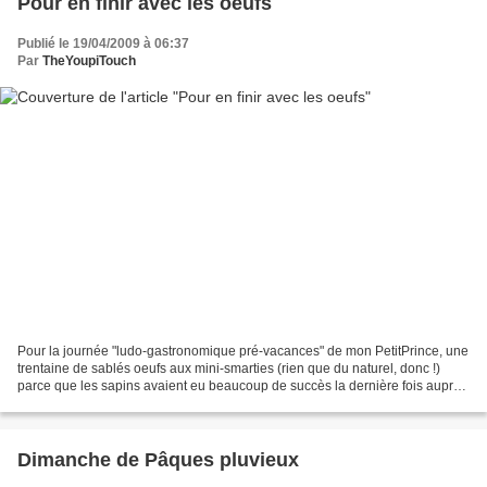
Pour en finir avec les oeufs
Publié le 19/04/2009 à 06:37
Par
TheYoupiTouch
Pour la journée "ludo-gastronomique pré-vacances" de mon PetitPrince, une
trentaine de sablés oeufs aux mini-smarties (rien que du naturel, donc !)
parce que les sapins avaient eu beaucoup de succès la dernière fois auprès
de ses copains Et vous avez...
Dimanche de Pâques pluvieux