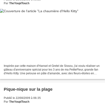
Par
TheYoupiTouch
Inspirée par cette maison d'Hansel et Gretel de Sissou, j'ai voulu réaliser un
gâteau d'anniversaire spécial pour les 3 ans de ma PetiteFleur, grande fan
d'Hello Kitty. Une pelouse en pâte d'amande, avec des fleurs-étoiles en
sucre, une allée en smarties,...
Pique-nique sur la plage
Publié le 22/08/2009 à 06:35
Par
TheYoupiTouch