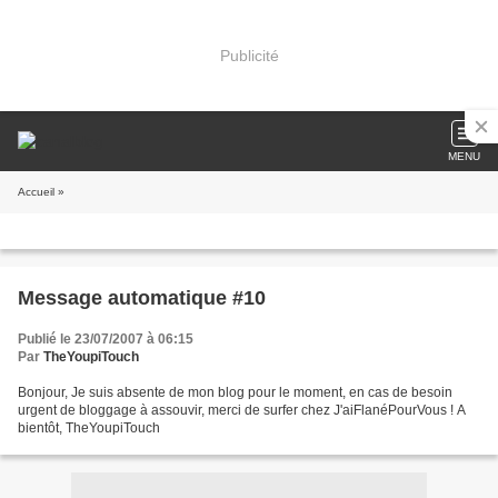
Publicité
MENU
Accueil
»
Message automatique #10
Publié le 23/07/2007 à 06:15
Par
TheYoupiTouch
Bonjour, Je suis absente de mon blog pour le moment, en cas de besoin
urgent de bloggage à assouvir, merci de surfer chez J'aiFlanéPourVous ! A
bientôt, TheYoupiTouch