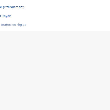
e (littéralement)
im Rayan
 toutes les règles
s les jeux vidéo
us choquant de Rockstar ? - Le scandale BULLY
e plus moche de Steam
du RÊVE tourne au CAUCHEMAR
pendant 8 heures
it… à tort
umiliés par un jeu vidéo
ire - Final Fantasy 8
ti un empire - Age of Empires