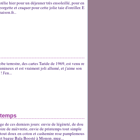
élie hier pour un déjeuner très ensoleillé, pour en
rgette et craquer pour cette jolie taie d'oreiller. E
aison.fr...
obe terrestre, des cartes Taride de 1969, est venu re
umineux et est vraiment joli allumé, et j'aime son
 J'en...
intemps
e de ces derniers jours: envie de légèreté, de dou
voire de mièvrerie, envie de printemps tout simple
n tout doux en coton et cashemire rose pamplemous
s et bague Bala Boosté à Monop, mug...