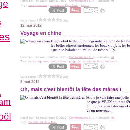
ge
Posté par TheYoupiTouch à 06:01 -
Commentaires [
…
]
- Permalien [
#
]
Tags:
mes adresses
,
ma liste au Père Noël
,
bijoux
s
Vous aimez ?
0 vote
12 mai 2012
Voyage en chine
les
Hier, c'était le début de la grande braderie de Nan
les belles choses anciennes, les beaux objets, les b
t juste se balader au milieu de trésors ! J'y...
Posté par TheYoupiTouch à 06:03 -
Commentaires [
…
]
- Permalien [
#
]
Tags:
mon craquage
,
beaux livres
,
pingouin
,
jouets anciens
,
brocante
Vous aimez ?
0 vote
8 mai 2012
Oh, mais c'est bientôt la fête des mères !
g
Alors je vais faire une jolie
am
ce que je VEUX pour ma fête
au lit, des beaux dessins e
er, un nouveau...
oël
Posté par TheYoupiTouch à 06:02 -
Commentaires [
…
]
- Permalien [
#
]
Tags:
ma liste au Père Noël