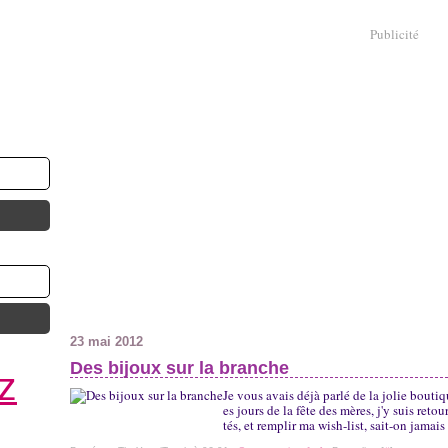
Publicité
23 mai 2012
Des bijoux sur la branche
z
Je vous avais déjà parlé de la jolie bouti
es jours de la fête des mères, j'y suis ret
tés, et remplir ma wish-list, sait-on jamais 