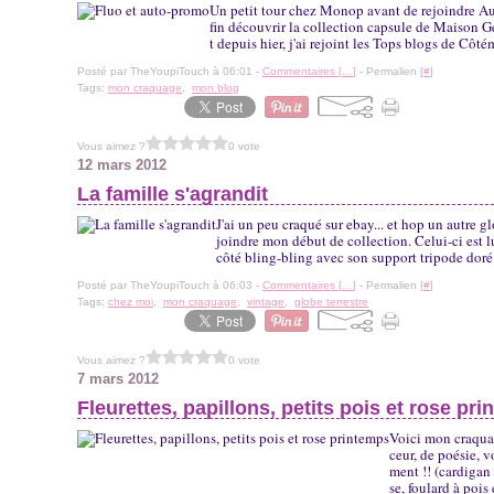
Un petit tour chez Monop avant de rejoindre Aur
fin découvrir la collection capsule de Maison Geo
t depuis hier, j'ai rejoint les Tops blogs de Côtém
Posté par TheYoupiTouch à 06:01 -
Commentaires [
…
]
- Permalien [
#
]
Tags:
mon craquage
,
mon blog
Vous aimez ?
0 vote
12 mars 2012
La famille s'agrandit
J'ai un peu craqué sur ebay... et hop un autre gl
joindre mon début de collection. Celui-ci est l
côté bling-bling avec son support tripode doré !
Posté par TheYoupiTouch à 06:03 -
Commentaires [
…
]
- Permalien [
#
]
Tags:
chez moi
,
mon craquage
,
vintage
,
globe terrestre
Vous aimez ?
0 vote
7 mars 2012
Fleurettes, papillons, petits pois et rose pr
Voici mon craquag
ceur, de poésie, 
ment !! (cardiga
se, foulard à poi