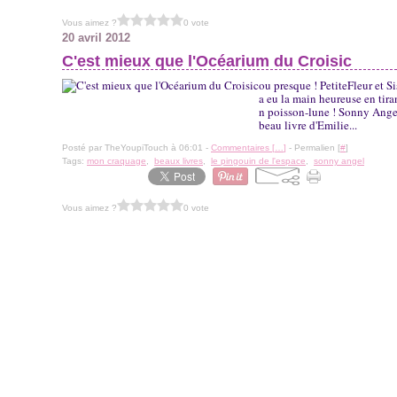
Vous aimez ?
0 vote
20 avril 2012
C'est mieux que l'Océarium du Croisic
ou presque ! PetiteFleur et S
a eu la main heureuse en tir
n poisson-lune ! Sonny Angel
beau livre d'Emilie...
Posté par TheYoupiTouch à 06:01 -
Commentaires [
…
]
- Permalien [
#
]
Tags:
mon craquage
,
beaux livres
,
le pingouin de l'espace
,
sonny angel
Vous aimez ?
0 vote