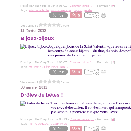
Posté par TheYoupiTouch à 06:01 -
Commentaires [
…
]
- Permalien [
#
]
Tags:
arts de la table
,
mon craquage
,
bijoux
,
pastel
Vous aimez ?
0 vote
11 février 2012
Bijoux-bijoux
A quelques jours de la Saint-Valentin (que nous ne fê
iers coups de coeur bijoux... du fluo, du bois, des per
sses pierres, de la corde... 1- jolies...
Posté par TheYoupiTouch à 06:07 -
Commentaires [
…
]
- Permalien [
#
]
Tags:
ma liste au Père Noël
,
bijoux
Vous aimez ?
0 vote
30 janvier 2012
Drôles de bêtes !
Il est des livres qui attirent le regard, que l'on sais
vre avec délectation. Il est des livres qui marquent
pas acheté la première fois que vous l'avez...
Posté par TheYoupiTouch à 06:13 -
Commentaires [
…
]
- Permalien [
#
]
Tags:
mon craquage
,
beaux livres