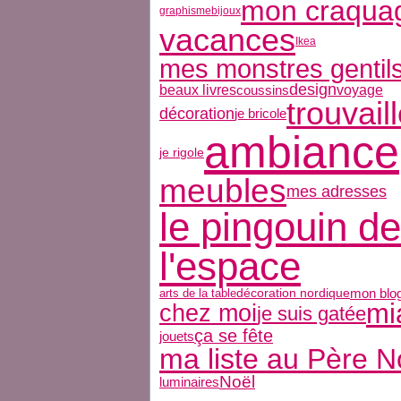
mon craqua
graphisme
bijoux
vacances
Ikea
mes monstres gentil
design
beaux livres
coussins
voyage
trouvail
décoration
je bricole
ambiance
je rigole
meubles
mes adresses
le pingouin de
l'espace
mon blo
arts de la table
décoration nordique
mi
chez moi
je suis gatée
ça se fête
jouets
ma liste au Père N
Noël
luminaires