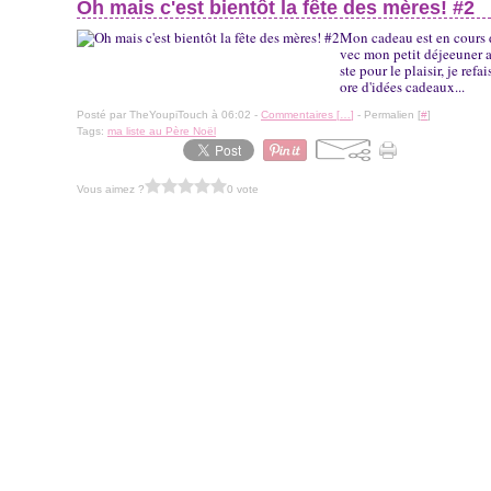
Oh mais c'est bientôt la fête des mères! #2
Mon cadeau est en cours de
vec mon petit déjeeuner au
ste pour le plaisir, je ref
ore d'idées cadeaux...
Posté par TheYoupiTouch à 06:02 -
Commentaires [
…
]
- Permalien [
#
]
Tags:
ma liste au Père Noël
Vous aimez ?
0 vote