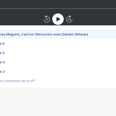
bey Maguire, c'est lui ! Rencontre avec Damien Witecka
e 6
e 5
e 4
e 3
s créatrices de la VF !
e 2
e 1
e Mektoub My Love arrive enfin ! Rencontre avec Shaïn Boumedine et Sal