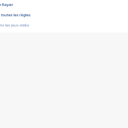
im Rayan
 toutes les règles
s les jeux vidéo
us choquant de Rockstar ? - Le scandale BULLY
e plus moche de Steam
du RÊVE tourne au CAUCHEMAR
pendant 8 heures
it… à tort
umiliés par un jeu vidéo
ire - Final Fantasy 8
ti un empire - Age of Empires
story DOFUS