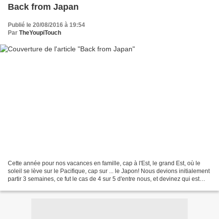
Back from Japan
Publié le 20/08/2016 à 19:54
Par
TheYoupiTouch
Cette année pour nos vacances en famille, cap à l'Est, le grand Est, où le
soleil se lève sur le Pacifique, cap sur ... le Japon! Nous devions initialement
partir 3 semaines, ce fut le cas de 4 sur 5 d'entre nous, et devinez qui est
resté à Nantes le...