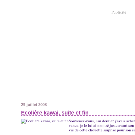
Publicité
29 juillet 2008
Ecolière kawai, suite et fin
Souvenez-vous, l'an dernier, j'avais ache
vance, je le lui ai montré juste avant son 
vie de cette chouette surprise pour son e