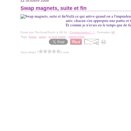
22 octobre 2008
Swap magnets, suite et fin
Voilà ce qui arrive quand on a l'imprude
ants: chacun s'en approprie une partie et 
Et comme je n'avais eu le temps que de fa
Posté par TheYoupiTouch à 06:34 -
Commentaires [
…
]
- Permalien [
#
]
Tags:
kawai
,
swap
,
je suis gatée
,
matriochkas
Vous aimez ?
0 vote