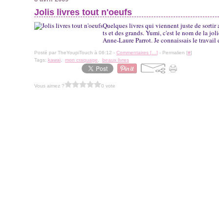
Jolis livres tout n'oeufs
Quelques livres qui viennent juste de sortir 
ts et des grands. Yumi, c'est le nom de la j
Anne-Laure Parrot. Je connaissais le travail de
Posté par TheYoupiTouch à 06:12 -
Commentaires [
…
]
- Permalien [
#
]
Tags:
kawai
,
mon craquage
,
beaux livres
Vous aimez ?
0 vote