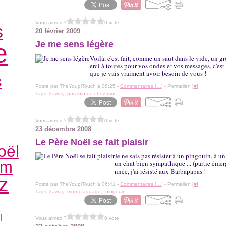
Vous aimez ?
0 vote
s
20 février 2009
e
Je me sens légère
Voilà, c'est fait, comme un saut dans le vide, un 
erci à toutes pour vos ondes et vos messages, c'est 
que je vais vraiment avoir besoin de vous !
s
Posté par TheYoupiTouch à 08:25 -
Commentaires [
…
]
- Permalien [
#
]
Tags:
kawai
,
pas loin de chez moi
Vous aimez ?
0 vote
23 décembre 2008
Le Père Noël se fait plaisir
oël
Je ne sais pas résister à un pingouin, à u
am
un chat bien sympathique ... (partie émerg
nnée, j'ai résisté aux Barbapapas !
z
Posté par TheYoupiTouch à 06:41 -
Commentaires [
…
]
- Permalien [
#
]
Tags:
kawai
,
mon craquage
,
pingouin
l
Vous aimez ?
0 vote