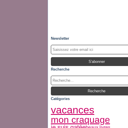
Newsletter
Recherche
Catégories
vacances
mon craquage
je suis gatée
beaux livres