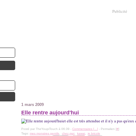
Publicité
1 mars 2009
Elle rentre aujourd'hui
et elle est très attendue et il n'y a pas qu'eux 
Posté par TheYoupiTouch à 06:39 -
Commentaires [
…
]
- Permalien [
#
]
Tags:
mes monstres gentils
,
chez moi
,
kawai
,
je bricole