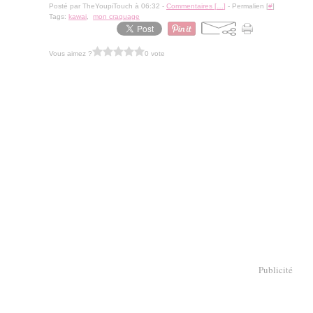
Posté par TheYoupiTouch à 06:32 -
Commentaires [
…
]
- Permalien [
#
]
Tags:
kawai
,
mon craquage
Vous aimez ?
0 vote
Publicité