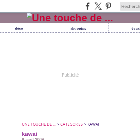
déco
shopping
évas
Publicité
UNE TOUCHE DE ...
>
CATEGORIES
>
KAWAI
kawai
8 avril 2009