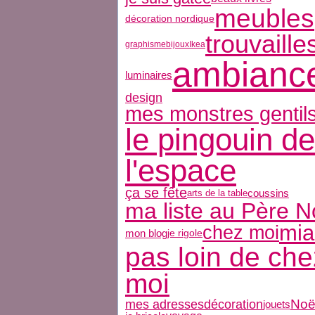
meubles
décoration nordique
trouvaille
graphisme
bijoux
Ikea
ambianc
luminaires
design
mes monstres gentil
le pingouin de
l'espace
ça se fête
coussins
arts de la table
ma liste au Père N
mi
chez moi
mon blog
je rigole
pas loin de che
moi
décoration
Noë
mes adresses
jouets