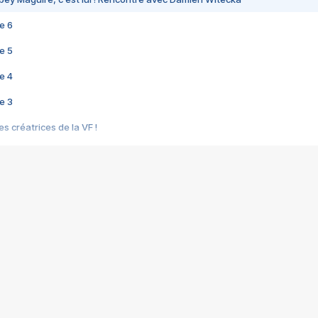
e 6
e 5
e 4
e 3
s créatrices de la VF !
e 2
e 1
e Mektoub My Love arrive enfin ! Rencontre avec Shaïn Boumedine et Sal
i : après Toni en famille
elle réalise le bouleversant Dites lui que je l'aime
ais ! Rencontre autour de Vie privée de Rebecca Zlotowski
 de Marguerite, Grave... Rencontre avec Ella Rumpf