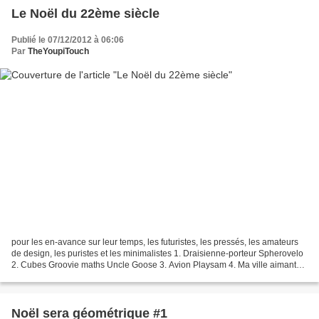
Le Noël du 22ème siècle
Publié le 07/12/2012 à 06:06
Par
TheYoupiTouch
pour les en-avance sur leur temps, les futuristes, les pressés, les amateurs
de design, les puristes et les minimalistes 1. Draisienne-porteur Spherovelo
2. Cubes Groovie maths Uncle Goose 3. Avion Playsam 4. Ma ville aimantée
Kiko 5. Habitadule Voyageur...
Noël sera géométrique #1