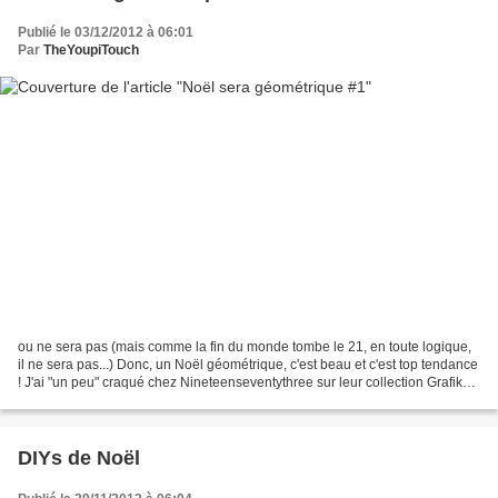
Publié le 03/12/2012 à 06:01
Par
TheYoupiTouch
ou ne sera pas (mais comme la fin du monde tombe le 21, en toute logique,
il ne sera pas...) Donc, un Noël géométrique, c'est beau et c'est top tendance
! J'ai "un peu" craqué chez Nineteenseventythree sur leur collection Grafika,
ce n'est pas de ma faute...
DIYs de Noël