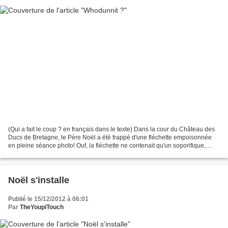
(Qui a fait le coup ? en français dans le texte) Dans la cour du Château des
Ducs de Bretagne, le Père Noël a été frappé d'une fléchette empoisonnée
en pleine séance photo! Ouf, la fléchette ne contenait qu'un soporifique,
mais quand même!! Pour découvrir...
Noël s'installe
Publié le 15/12/2012 à 06:01
Par
TheYoupiTouch