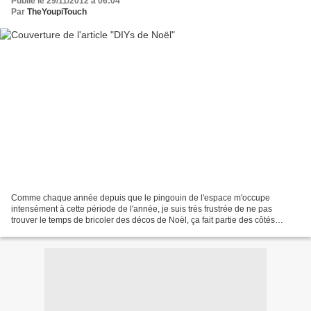
Publié le 29/11/2012 à 06:04
Par
TheYoupiTouch
Comme chaque année depuis que le pingouin de l'espace m'occupe
intensément à cette période de l'année, je suis très frustrée de ne pas
trouver le temps de bricoler des décos de Noël, ça fait partie des côtés
négatifs de ce chouette job! Mais je ne peux...