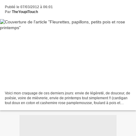
Publié le 07/03/2012 à 06:01
Par
TheYoupiTouch
Voici mon craquage de ces derniers jours: envie de légèreté, de douceur, de
poésie, voire de mièvrerie, envie de printemps tout simplement !! (cardigan
tout doux en coton et cashemire rose pamplemousse, foulard à pois et
bague Bala Boosté à Monop, mug...