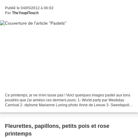
Publié le 04/05/2012 à 06:02
Par
TheYoupiTouch
Ce printemps, je ne m'en lasse pas ! Voici quelques images pastel aux tons
poudrés que j'ai aimées ces derniers jours: 1- World party par Weekday
Carnival 2- stylisme Marianne Luning photo Anne de Leeuw 3- Sweetapolita
4- Mimistaaf 5- Thea's mania 5-...
Fleurettes, papillons, petits pois et rose
printemps