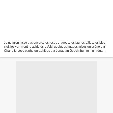
Je ne m'en lasse pas encore, les roses dragées, les jaunes pâles, les bleu
ciel, les vert menthe acidulés... Voici quelques images mises en scène par
Charlotte Love et photographiées par Jonathan Gooch, hummm un régal
pour les yeux! Une bonne idée ces...