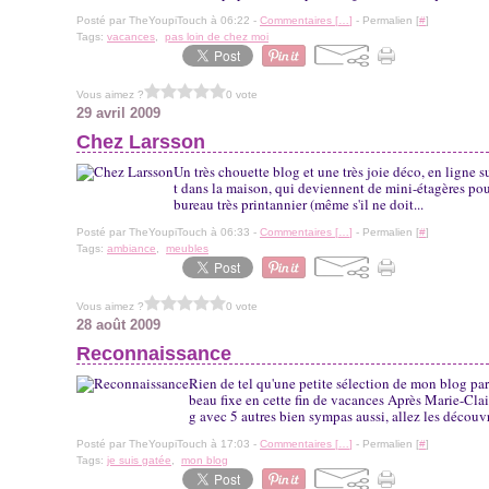
Posté par TheYoupiTouch à 06:22 -
Commentaires [
…
]
- Permalien [
#
]
Tags:
vacances
,
pas loin de chez moi
Vous aimez ?
0 vote
29 avril 2009
Chez Larsson
Un très chouette blog et une très joie déco, en ligne 
t dans la maison, qui deviennent de mini-étagères pou
bureau très printannier (même s'il ne doit...
Posté par TheYoupiTouch à 06:33 -
Commentaires [
…
]
- Permalien [
#
]
Tags:
ambiance
,
meubles
Vous aimez ?
0 vote
28 août 2009
Reconnaissance
Rien de tel qu'une petite sélection de mon blog pa
beau fixe en cette fin de vacances Après Marie-Cla
g avec 5 autres bien sympas aussi, allez les découvri
Posté par TheYoupiTouch à 17:03 -
Commentaires [
…
]
- Permalien [
#
]
Tags:
je suis gatée
,
mon blog