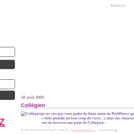
Publicité
18 août 2009
Collégien
je ne vais pas vous parler du futur statut de PetitPrince qu
z
e faire prendre un bon coup de vieux...), mais des chauss
osé de recevoir une paire de Collégien...
Posté par TheYoupiTouch à 06:21 -
Commentaires [
…
]
- Permalien [
#
]