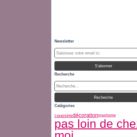
Newsletter
Recherche
Catégories
décoration
coussins
graphisme
pas loin de che
moi