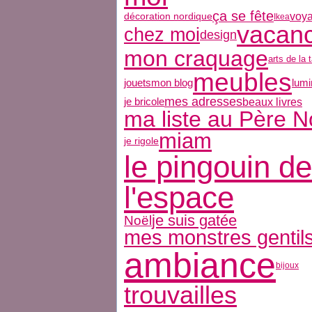
ça se fête
voy
décoration nordique
Ikea
vacan
chez moi
design
mon craquage
arts de la 
meubles
jouets
mon blog
lumi
mes adresses
beaux livres
je bricole
ma liste au Père N
miam
je rigole
le pingouin de
l'espace
je suis gatée
Noël
mes monstres gentil
ambiance
bijoux
trouvailles