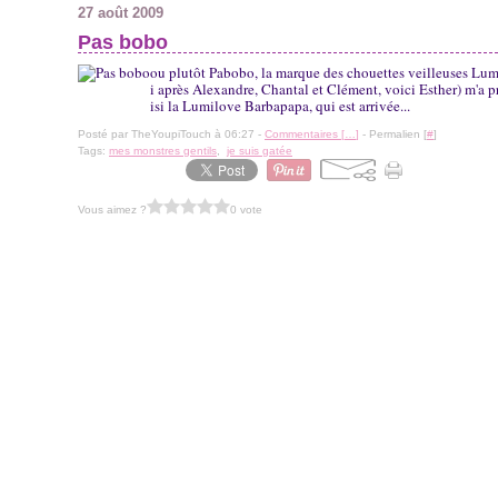
27 août 2009
Pas bobo
ou plutôt Pabobo, la marque des chouettes veilleuses Lum
i après Alexandre, Chantal et Clément, voici Esther) m'a p
isi la Lumilove Barbapapa, qui est arrivée...
Posté par TheYoupiTouch à 06:27 -
Commentaires [
…
]
- Permalien [
#
]
Tags:
mes monstres gentils
,
je suis gatée
Vous aimez ?
0 vote