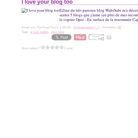
I love your blog too
Eiline du très parisien blog WabiSabi m'a décern
senter 5 blogs que j'aime (en plus de mes inco
le copine Opio - En surface de la renommée Cap
Posté par TheYoupiTouch à 06:36 -
Commentaires [
…
]
- Permalien [
#
]
Tags:
je suis gatée
,
mon blog
Vous aimez ?
0 vote