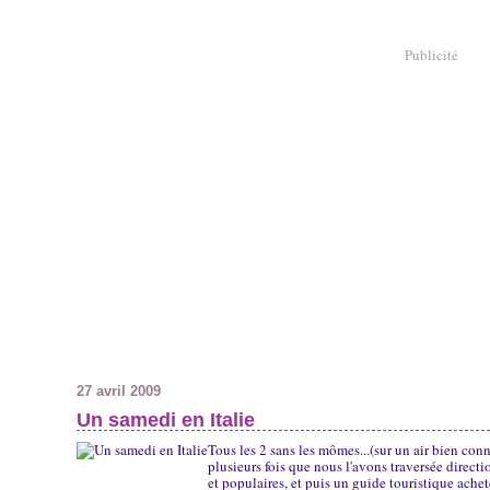
Publicité
27 avril 2009
Un samedi en Italie
Tous les 2 sans les mômes...(sur un air bien conn
plusieurs fois que nous l'avons traversée directi
et populaires, et puis un guide touristique acheté