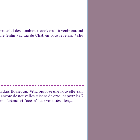
ment celui des nombreux week-ends à venir, car, oui
ondre (enfin!) au tag du Chat, en vous révélant 7 cho
rlandais Homebug: Vitra propose une nouvelle gam
 encore de nouvelles raisons de craquer pour les R
s "crème" et "océan" leur vont très bien,...