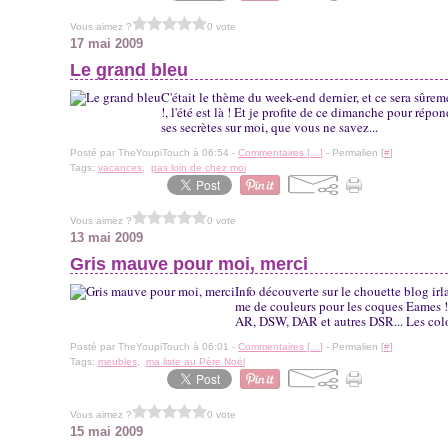
Vous aimez ?
0 vote
17 mai 2009
Le grand bleu
C'était le thème du week-end dernier, et ce sera sûre
!, l'été est là ! Et je profite de ce dimanche pour rép
ses secrètes sur moi, que vous ne savez...
Posté par TheYoupiTouch à 06:54 -
Commentaires [
…
]
- Permalien [
#
]
Tags:
vacances
,
pas loin de chez moi
Vous aimez ?
0 vote
13 mai 2009
Gris mauve pour moi, merci
Info découverte sur le chouette blog i
me de couleurs pour les coques Eames !
AR, DSW, DAR et autres DSR... Les colori
Posté par TheYoupiTouch à 06:01 -
Commentaires [
…
]
- Permalien [
#
]
Tags:
meubles
,
ma liste au Père Noël
Vous aimez ?
0 vote
15 mai 2009