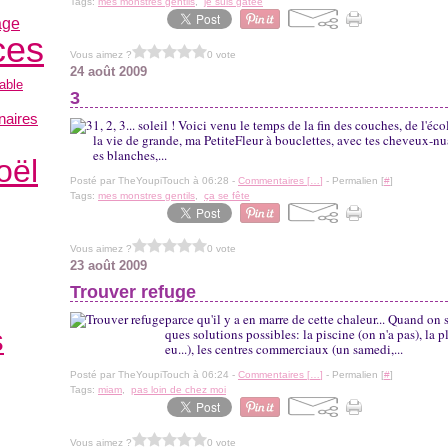
Tags:
mes monstres gentils
,
je suis gatée
age
ces
Vous aimez ?
0 vote
24 août 2009
table
3
naires
1, 2, 3... soleil ! Voici venu le temps de la fin des couches, de l'éc
la vie de grande, ma PetiteFleur à bouclettes, avec tes cheveux-nua
es blanches,...
oël
Posté par TheYoupiTouch à 06:28 -
Commentaires [
…
]
- Permalien [
#
]
Tags:
mes monstres gentils
,
ça se fête
Vous aimez ?
0 vote
23 août 2009
Trouver refuge
parce qu'il y a en marre de cette chaleur... Quand on 
s
ques solutions possibles: la piscine (on n'a pas), la 
eu...), les centres commerciaux (un samedi,...
Posté par TheYoupiTouch à 06:24 -
Commentaires [
…
]
- Permalien [
#
]
Tags:
miam
,
pas loin de chez moi
Vous aimez ?
0 vote