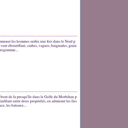
mmener les hommes surfer, une fois dans le Nord p
u, vent ébouriffant, crabes, vagues, baignades, grain
 programme...
u bout de la presqu'île dans le Golfe du Morbihan p
 faufilant entre deux propriétés, en admirant les îles
ace, les bateaux...