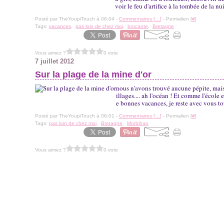
voir le feu d'artifice à la tombée de la nuit
Posté par TheYoupiTouch à 06:04 -
Commentaires [
…
]
- Permalien [
#
]
Tags:
vacances
,
pas loin de chez moi
,
brocante
,
Bretagne
Vous aimez ?
0 vote
7 juillet 2012
Sur la plage de la mine d'or
nous n'avons trouvé aucune pépite, mais
illages.... ah l'océan ! Et comme l'école
e bonnes vacances, je reste avec vous tout
Posté par TheYoupiTouch à 06:01 -
Commentaires [
…
]
- Permalien [
#
]
Tags:
pas loin de chez moi
,
Bretagne
,
Morbihan
Vous aimez ?
0 vote