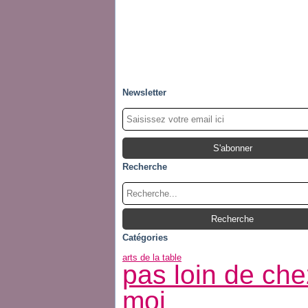
Newsletter
Recherche
Catégories
arts de la table
pas loin de che
moi