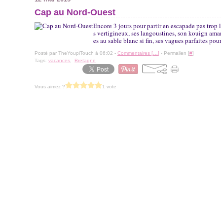
Cap au Nord-Ouest
Encore 3 jours pour partir en escapade pas trop l
s vertigineux, ses langoustines, son kouign aman
es au sable blanc si fin, ses vagues parfaites pour.
Posté par TheYoupiTouch à 06:02 -
Commentaires [
…
]
- Permalien [
#
]
Tags:
vacances
,
Bretagne
Vous aimez ?
1 vote