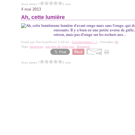
Vous aimez ?
0 vote
4 mai 2013
Ah, cette lumière
une lumière d'avant orage mais sans l'orage, qui d
ouissants. Il y a bien eu une petite averse de grêle
orizon, mais pas d'orage sur les rochers aux...
Posté par TheYoupiTouch à 06:04 -
Commentaires [
…
]
- Permalien [
#
]
Tags:
vacances
,
pas loin de chez moi
,
Bretagne
Vous aimez ?
0 vote