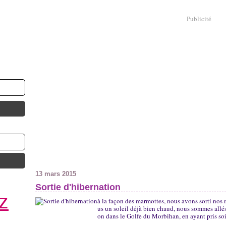
Publicité
13 mars 2015
Sortie d'hibernation
z
à la façon des marmottes, nous avons sorti nos
us un soleil déjà bien chaud, nous sommes allés pr
on dans le Golfe du Morbihan, en ayant pris soi