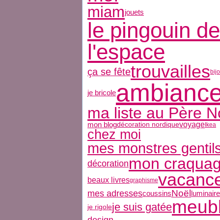
miam
jouets
le pingouin de
l'espace
trouvailles
ça se fête
bij
ambianc
je bricole
ma liste au Père N
mon blog
voyage
décoration nordique
Ikea
chez moi
mes monstres gentil
mon craqua
décoration
vacanc
beaux livres
graphisme
Noël
mes adresses
coussins
luminair
meub
je suis gatée
je rigole