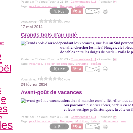
Posté par TheYoupiTouch à 21:30 -
Commentaires [
…
]
- Permalien [
#
]
Tags:
pas loin de chez moi
,
Bretagne
,
balade
Vous aimez ?
0 vote
17 mai 2014
Grands bols d'air iodé
pendant les vacances, une fois au Sud pour e
oux
our aller chercher les filles! Nuages, ciel ble
e
de sables entre les doigts de pieds... voilà le
Posté par TheYoupiTouch à 06:03 -
Commentaires [
…
]
- Permalien [
#
]
Tags:
vacances
,
pas loin de chez moi
,
Bretagne
,
l'océan
oël
Vous aimez ?
0 vote
24 février 2014
s
Avant-goût de vacances
ge
lors d'un dimanche ensoleillé. Aller tout a
our parcourir le sentier côtier, parfois en se
es
et leurs vestiges préhistoriques, la côte en f
es
Posté par TheYoupiTouch à 12:28 -
Commentaires [
…
]
- Permalien [
#
]
les
Tags:
pas loin de chez moi
,
Bretagne
,
Morbihan
,
balade
,
découverte
,
mer