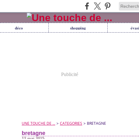
déco
shopping
évas
Publicité
UNE TOUCHE DE ...
>
CATEGORIES
>
BRETAGNE
bretagne
12 mai 2015