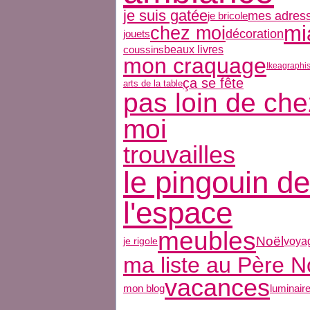
je suis gatée
mes adres
je bricole
mi
chez moi
décoration
jouets
coussins
beaux livres
mon craquage
Ikea
graphi
ça se fête
arts de la table
pas loin de che
moi
trouvailles
le pingouin de
l'espace
meubles
Noël
voya
je rigole
ma liste au Père N
vacances
mon blog
luminair