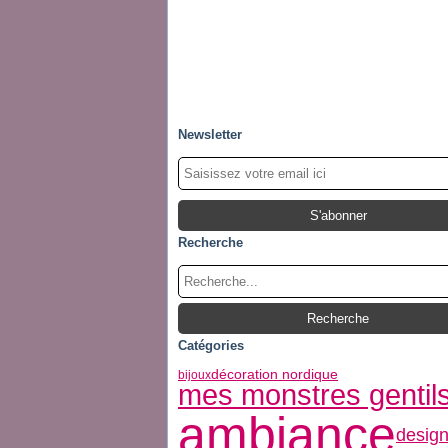
Newsletter
Recherche
Catégories
décoration nordique
bijoux
mes monstres gentil
ambiance
desig