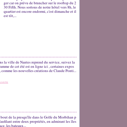
ger car on prévu de bruncher sur le rooftop du 2
30 Fifth. Nous sortons de notre hôtel vers 8h, le
quartier est encore endormi, c'est dimanche et il
est tôt,...
ns la ville de Nantes reprend du service, suivez la
amme de cet été est en ligne ici , certaines expos
e, comme les nouvelles créations de Claude Ponti...
uverte
u bout de la presqu'île dans le Golfe du Morbihan p
 faufilant entre deux propriétés, en admirant les îles
ace, les bateaux...