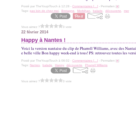
Posté par TheYoupiTouch à 12:28 -
Commentaires [
…
]
- Permalien [
#
]
Tags:
pas loin de chez moi
,
Bretagne
,
Morbihan
,
balade
,
découverte
,
mer
Vous aimez ?
0 vote
22 février 2014
Happy à Nantes !
Voici la version nantaise du clip de Pharrell Williams, avec des Nantai
e belle ville Bon happy week-end à tous! PS: retrouvez toutes les versi
Posté par TheYoupiTouch à 06:02 -
Commentaires [
…
]
- Permalien [
#
]
Tags:
Nantes
,
balade
,
Happy
,
découverte
,
Pharrell Williams
Vous aimez ?
0 vote