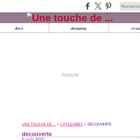
déco
shopping
évas
Publicité
UNE TOUCHE DE ...
>
CATEGORIES
>
DECOUVERTE
decouverte
6 août 2015