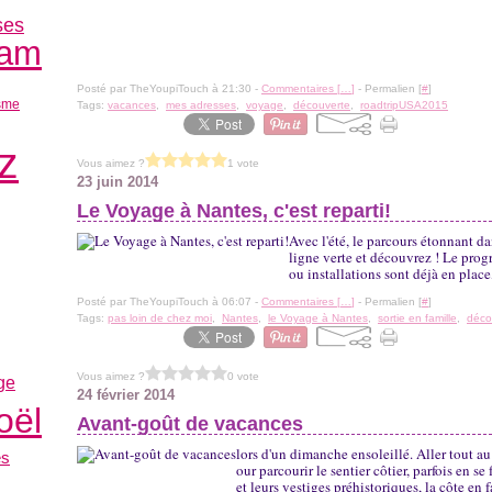
ses
am
Posté par TheYoupiTouch à 21:30 -
Commentaires [
…
]
- Permalien [
#
]
sme
Tags:
vacances
,
mes adresses
,
voyage
,
découverte
,
roadtripUSA2015
z
Vous aimez ?
1 vote
23 juin 2014
Le Voyage à Nantes, c'est reparti!
Avec l'été, le parcours étonnant da
ligne verte et découvrez ! Le progr
ou installations sont déjà en plac
Posté par TheYoupiTouch à 06:07 -
Commentaires [
…
]
- Permalien [
#
]
Tags:
pas loin de chez moi
,
Nantes
,
le Voyage à Nantes
,
sortie en famille
,
déco
Vous aimez ?
0 vote
ge
24 février 2014
oël
Avant-goût de vacances
lors d'un dimanche ensoleillé. Aller tout a
es
our parcourir le sentier côtier, parfois en se
et leurs vestiges préhistoriques, la côte en f