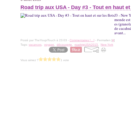
Road trip aux USA - Day #3 - Tout en haut et 
J3 - New Y
monde est 
es (granol
de cacahuèt
avant...
Posté par TheYoupiTouch à 23:03 -
Commentaires [
…
]
- Permalien [
#
]
Tags:
vacances
,
voyage
,
découverte
,
roadtripUSA2015
,
New York
Vous aimez ?
1 vote