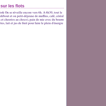
sur les flots
ork On se réveille encore vers 6h. A 6h30, tout le
débout et on petit-déjeune de muffins, café, céréal
a et cheerios au choco), pain de mie avec du beurre
es, lait et jus de fruit pour faire le plein d'énergie