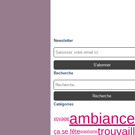
Newsletter
Recherche
Catégories
ambiance
voyage
trouvail
ça se fête
graphisme