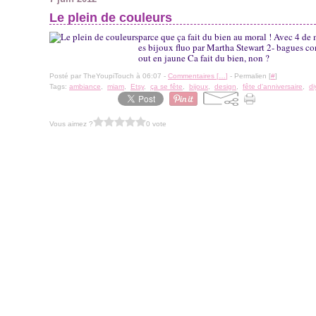
Le plein de couleurs
parce que ça fait du bien au moral ! Avec 4 de 
es bijoux fluo par Martha Stewart 2- bagues con
out en jaune Ca fait du bien, non ?
Posté par TheYoupiTouch à 06:07 -
Commentaires [
…
]
- Permalien [
#
]
Tags:
ambiance
,
miam
,
Etsy
,
ça se fête
,
bijoux
,
design
,
fête d'anniversaire
,
di
Vous aimez ?
0 vote