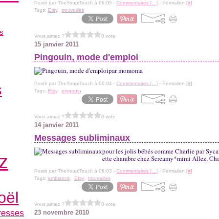
Posté par TheYoupiTouch à 06:05 -
Commentaires [
…
]
- Permalien [
#
]
Tags:
Etsy
,
trouvailles
es
Vous aimez ?
0 vote
15 janvier 2011
Pingouin, mode d'emploi
par momoma
Posté par TheYoupiTouch à 06:04 -
Commentaires [
…
]
- Permalien [
#
]
s
Tags:
Etsy
,
pingouin
Vous aimez ?
0 vote
14 janvier 2011
Messages subliminaux
pour les jolis bébés comme Charlie par Sycam
z
ette chambre chez Screamy*mimi Allez, Charl
Posté par TheYoupiTouch à 06:03 -
Commentaires [
…
]
- Permalien [
#
]
Tags:
ambiance
,
Etsy
,
trouvailles
oël
Vous aimez ?
0 vote
resses
23 novembre 2010