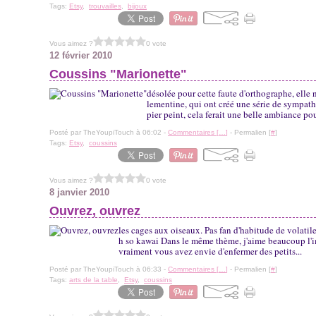
Tags:
Etsy
,
trouvailles
,
bijoux
Vous aimez ?
0 vote
12 février 2010
Coussins "Marionette"
désolée pour cette faute d'orthographe, elle
lementine, qui ont créé une série de sympath
pier peint, cela ferait une belle ambiance po
Posté par TheYoupiTouch à 06:02 -
Commentaires [
…
]
- Permalien [
#
]
Tags:
Etsy
,
coussins
Vous aimez ?
0 vote
8 janvier 2010
Ouvrez, ouvrez
les cages aux oiseaux. Pas fan d'habitude de volatile
h so kawai Dans le même thème, j'aime beaucoup l'imp
vraiment vous avez envie d'enfermer des petits...
Posté par TheYoupiTouch à 06:33 -
Commentaires [
…
]
- Permalien [
#
]
Tags:
arts de la table
,
Etsy
,
coussins