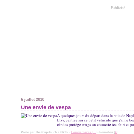
Publicité
6 juillet 2010
Une envie de vespa
A quelques jours du départ dans la baie de Napl
Etsy, centrée sur ce petit véhicule que j'aime 
oir des protège-mugs un chouette tee-shirt et pou
Posté par TheYoupiTouch à 06:09 -
Commentaires [
…
]
- Permalien [
#
]