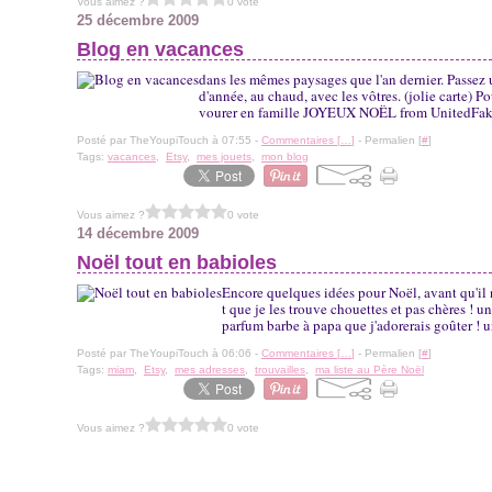
Vous aimez ?
0 vote
25 décembre 2009
Blog en vacances
dans les mêmes paysages que l'an dernier. Passez u
d'année, au chaud, avec les vôtres. (jolie carte) P
vourer en famille JOYEUX NOËL from UnitedFake
Posté par TheYoupiTouch à 07:55 -
Commentaires [
…
]
- Permalien [
#
]
Tags:
vacances
,
Etsy
,
mes jouets
,
mon blog
Vous aimez ?
0 vote
14 décembre 2009
Noël tout en babioles
Encore quelques idées pour Noël, avant qu'il ne 
t que je les trouve chouettes et pas chères ! 
parfum barbe à papa que j'adorerais goûter ! un
Posté par TheYoupiTouch à 06:06 -
Commentaires [
…
]
- Permalien [
#
]
Tags:
miam
,
Etsy
,
mes adresses
,
trouvailles
,
ma liste au Père Noël
Vous aimez ?
0 vote