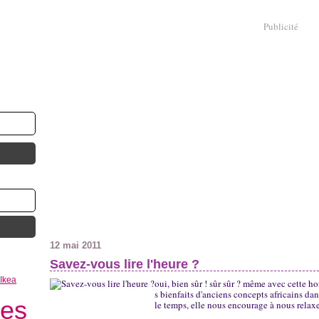
Publicité
12 mai 2011
Savez-vous lire l'heure ?
Ikea
oui, bien sûr ! sûr sûr ? même avec cette ho
s bienfaits d'anciens concepts africains da
les
le temps, elle nous encourage à nous relaxer 