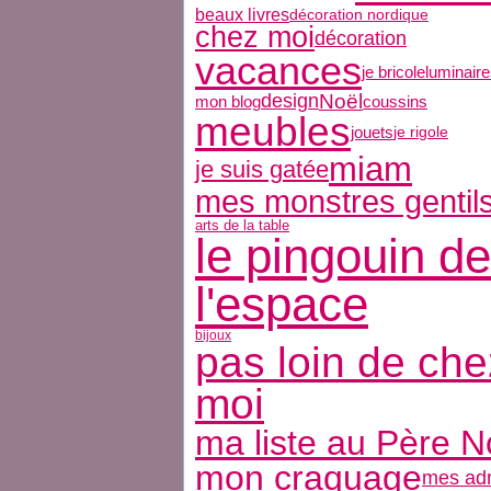
beaux livres
décoration nordique
chez moi
décoration
vacances
luminair
je bricole
design
Noël
mon blog
coussins
meubles
jouets
je rigole
miam
je suis gatée
mes monstres gentil
arts de la table
le pingouin de
l'espace
bijoux
pas loin de che
moi
ma liste au Père N
mon craquage
mes ad