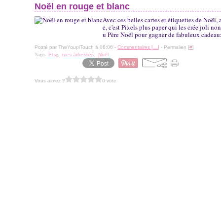
Noël en rouge et blanc
Avec ces belles cartes et étiquettes de Noël
e, c'est Pixels plus paper qui les crée joli n
u Père Noël pour gagner de fabuleux cadeaux, 
Posté par TheYoupiTouch à 06:06 -
Commentaires [
…
]
- Permalien [
#
]
Tags:
Etsy
,
mes adresses
,
Noël
Vous aimez ?
0 vote