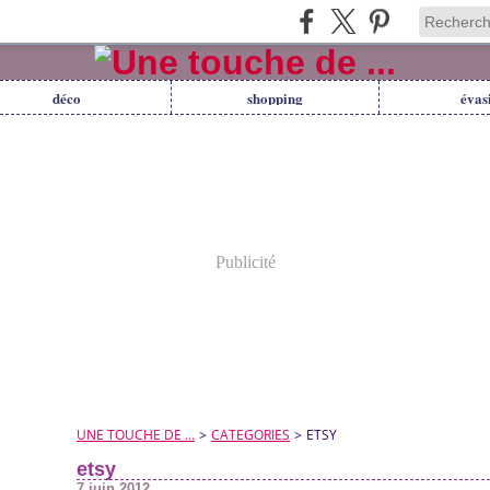
déco
shopping
évas
Publicité
UNE TOUCHE DE ...
>
CATEGORIES
>
ETSY
etsy
7 juin 2012