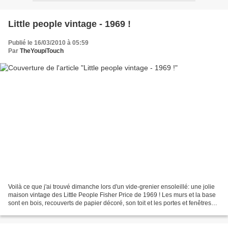
Little people vintage - 1969 !
Publié le 16/03/2010 à 05:59
Par
TheYoupiTouch
Voilà ce que j'ai trouvé dimanche lors d'un vide-grenier ensoleillé: une jolie
maison vintage des Little People Fisher Price de 1969 ! Les murs et la base
sont en bois, recouverts de papier décoré, son toit et les portes et fenêtres
sont en plastique....