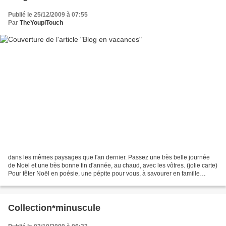
Publié le 25/12/2009 à 07:55
Par
TheYoupiTouch
dans les mêmes paysages que l'an dernier. Passez une très belle journée
de Noël et une très bonne fin d'année, au chaud, avec les vôtres. (jolie carte)
Pour fêter Noël en poésie, une pépite pour vous, à savourer en famille
JOYEUX NOËL from UnitedFakes....
Collection*minuscule