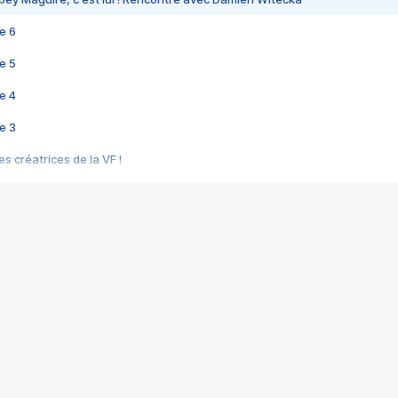
e 6
e 5
e 4
e 3
s créatrices de la VF !
e 2
e 1
e Mektoub My Love arrive enfin ! Rencontre avec Shaïn Boumedine et Sal
i : après Toni en famille
elle réalise le bouleversant Dites lui que je l'aime
ais ! Rencontre autour de Vie privée de Rebecca Zlotowski
 de Marguerite, Grave... Rencontre avec Ella Rumpf