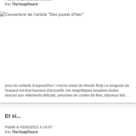
Par
TheYoupiTouch
pour les enfants d'aujourd'hui ! c'est le credo de Moulin Roty Le pingouin de
l'espace est tout heureux d'accueillir ces magnifiques poupées toutes
douces aux vêtements délicats, peluches de contes de fées, fabuleux kits à
construire en bois, et kit de...
Et si...
Publié le 02/02/2011 à 14:07
Par
TheYoupiTouch