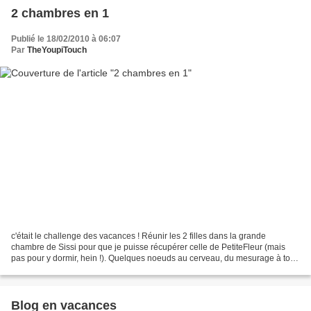
2 chambres en 1
Publié le 18/02/2010 à 06:07
Par
TheYoupiTouch
c'était le challenge des vacances ! Réunir les 2 filles dans la grande
chambre de Sissi pour que je puisse récupérer celle de PetiteFleur (mais
pas pour y dormir, hein !). Quelques noeuds au cerveau, du mesurage à tout
va, une virée chez Ikea, des bleus...
Blog en vacances