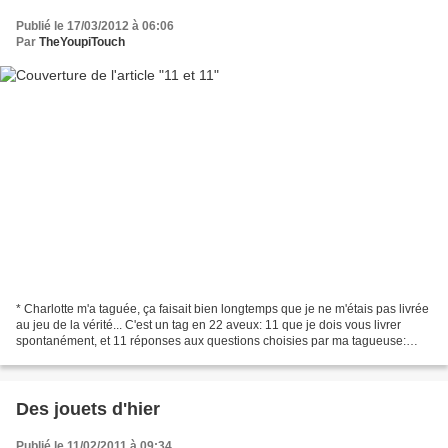
Publié le 17/03/2012 à 06:06
Par
TheYoupiTouch
* Charlotte m'a taguée, ça faisait bien longtemps que je ne m'étais pas livrée
au jeu de la vérité... C'est un tag en 22 aveux: 11 que je dois vous livrer
spontanément, et 11 réponses aux questions choisies par ma tagueuse:
Alors, je commence: 1- mes...
Des jouets d'hier
Publié le 11/02/2011 à 09:34