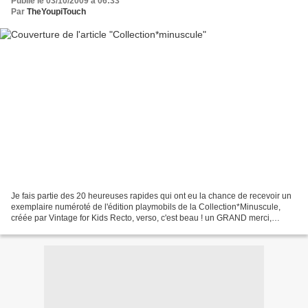
Publié le 03/10/2009 à 06:33
Par
TheYoupiTouch
Je fais partie des 20 heureuses rapides qui ont eu la chance de recevoir un
exemplaire numéroté de l'édition playmobils de la Collection*Minuscule,
créée par Vintage for Kids Recto, verso, c'est beau ! un GRAND merci,
Carole !