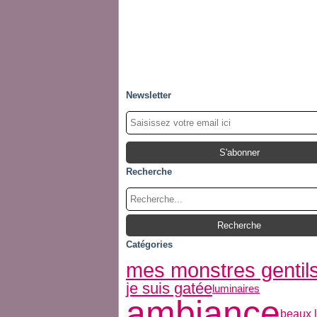
Newsletter
Recherche
Catégories
mes monstres gentil
je suis gatée
luminaires
ambiance
beaux l