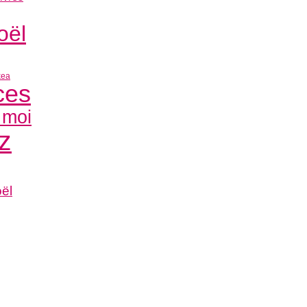
oël
kea
ces
 moi
z
ël