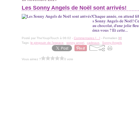
Les Sonny Angels de Noël sont arrivés!
Chaque année, on attend fé
s Sonny Angels de Noël! Cett
au chocolat, d'une jolie fle
érez-vous ? Et cette...
Posté par TheYoupiTouch à 06:02 -
Commentaires [
…
]
- Permalien [
#
]
Tags:
le pingouin de l'espace
,
sonny angel
,
cadeaux
,
Sonny Angels
Vous aimez ?
0 vote