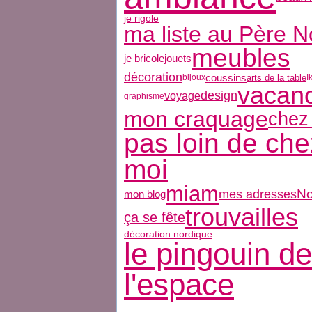
je rigole
ma liste au Père N
meubles
jouets
je bricole
décoration
coussins
arts de la table
bijoux
I
vacan
design
voyage
graphisme
mon craquage
chez
pas loin de che
moi
miam
No
mes adresses
mon blog
trouvailles
ça se fête
décoration nordique
le pingouin de
l'espace