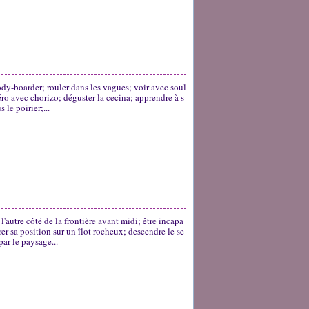
body-boarder; rouler dans les vagues; voir avec soul
éro avec chorizo; déguster la cecina; apprendre à s
le poirier;...
 l'autre côté de la frontière avant midi; être incapa
r sa position sur un îlot rocheux; descendre le se
ar le paysage...