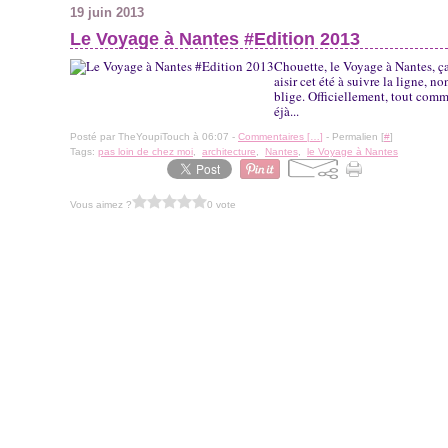
19 juin 2013
Le Voyage à Nantes #Edition 2013
Chouette, le Voyage à Nantes, ç
aisir cet été à suivre la ligne, n
blige. Officiellement, tout comm
éjà...
Posté par TheYoupiTouch à 06:07 -
Commentaires [
…
]
- Permalien [
#
]
Tags:
pas loin de chez moi
,
architecture
,
Nantes
,
le Voyage à Nantes
Vous aimez ?
0 vote