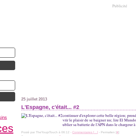
Publicité
25 juillet 2013
L'Espagne, c'était... #2
continuer d'explorer cette belle région; prend
sins
vrir le plaisir de se baigner nu; lire El Mundo
ublier sa batterie de l'APN dans le chargeur à
ces
Posté par TheYoupiTouch à 06:12 -
Commentaires [
…
]
- Permalien [
#
]