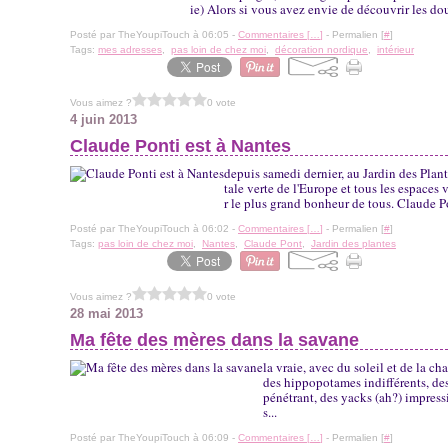
ie) Alors si vous avez envie de découvrir les dou
Posté par TheYoupiTouch à 06:05 -
Commentaires [
…
]
- Permalien [
#
]
Tags:
mes adresses
,
pas loin de chez moi
,
décoration nordique
,
intérieur
Vous aimez ?
0 vote
4 juin 2013
Claude Ponti est à Nantes
depuis samedi dernier, au Jardin des Plant
tale verte de l'Europe et tous les espaces 
r le plus grand bonheur de tous. Claude Pon
Posté par TheYoupiTouch à 06:02 -
Commentaires [
…
]
- Permalien [
#
]
Tags:
pas loin de chez moi
,
Nantes
,
Claude Pont
,
Jardin des plantes
Vous aimez ?
0 vote
28 mai 2013
Ma fête des mères dans la savane
la vraie, avec du soleil et de la c
des hippopotames indifférents, des
pénétrant, des yacks (ah?) impress
s...
Posté par TheYoupiTouch à 06:09 -
Commentaires [
…
]
- Permalien [
#
]