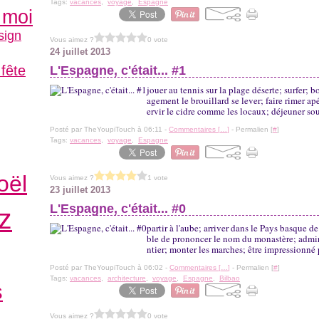
Tags:
vacances
,
voyage
,
Espagne
 moi
sign
Vous aimez ?
0 vote
24 juillet 2013
 fête
L'Espagne, c'était... #1
jouer au tennis sur la plage déserte; surfer; 
agement le brouillard se lever; faire rimer ap
ervir le cidre comme les locaux; déjeuner sous 
Posté par TheYoupiTouch à 06:11 -
Commentaires [
…
]
- Permalien [
#
]
Tags:
vacances
,
voyage
,
Espagne
oël
Vous aimez ?
1 vote
23 juillet 2013
L'Espagne, c'était... #0
z
partir à l'aube; arriver dans le Pays basque de
ble de prononcer le nom du monastère; admire
ntier; monter les marches; être impressionné p
Posté par TheYoupiTouch à 06:02 -
Commentaires [
…
]
- Permalien [
#
]
Tags:
vacances
,
architecture
,
voyage
,
Espagne
,
Bilbao
s
Vous aimez ?
0 vote