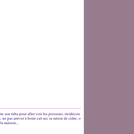
re son tuba pour aller voir les poissons; (re)décou
; ne pas arriver à boire cul-sec sa ration de cidre; o
 la maison...