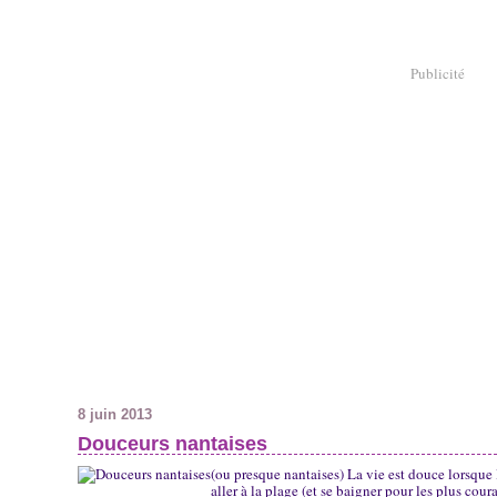
Publicité
8 juin 2013
Douceurs nantaises
(ou presque nantaises) La vie est douce lorsque l
aller à la plage (et se baigner pour les plus co