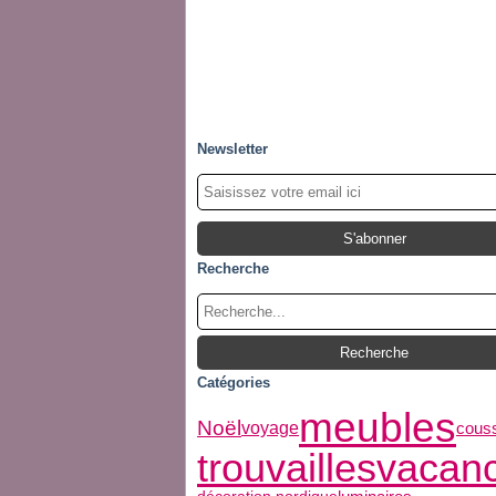
Newsletter
Recherche
Catégories
meubles
Noël
voyage
cous
trouvailles
vacan