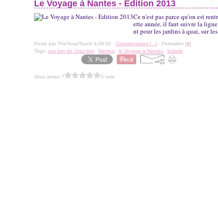
Le Voyage à Nantes - Edition 2013
Ce n'est pas parce qu'on est ren
ette année, il faut suivre la lig
nt pour les jardins à quai, sur le
Posté par TheYoupiTouch à 06:02 -
Commentaires [
…
]
- Permalien [
#
]
Tags:
pas loin de chez moi
,
Nantes
,
le Voyage à Nantes
,
balade
Vous aimez ?
0 vote