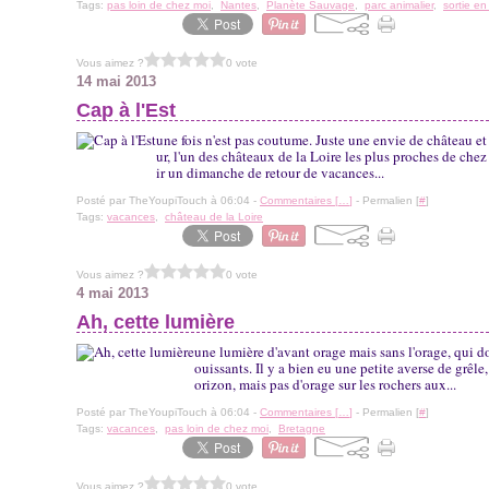
Tags:
pas loin de chez moi
,
Nantes
,
Planète Sauvage
,
parc animalier
,
sortie en
Vous aimez ?
0 vote
14 mai 2013
Cap à l'Est
une fois n'est pas coutume. Juste une envie de château et
ur, l'un des châteaux de la Loire les plus proches de chez
ir un dimanche de retour de vacances...
Posté par TheYoupiTouch à 06:04 -
Commentaires [
…
]
- Permalien [
#
]
Tags:
vacances
,
château de la Loire
Vous aimez ?
0 vote
4 mai 2013
Ah, cette lumière
une lumière d'avant orage mais sans l'orage, qui d
ouissants. Il y a bien eu une petite averse de grêle
orizon, mais pas d'orage sur les rochers aux...
Posté par TheYoupiTouch à 06:04 -
Commentaires [
…
]
- Permalien [
#
]
Tags:
vacances
,
pas loin de chez moi
,
Bretagne
Vous aimez ?
0 vote