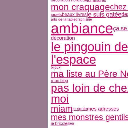
luminaires
décoration nordique
mon craquage
chez
je suis gatée
de
jouets
beaux livres
arts de la table
graphisme
ambiance
ça se
décoration
le pingouin de
l'espace
bijoux
ma liste au Père N
mon blog
pas loin de che
moi
miam
mes adresses
je rigole
mes monstres gentil
je bricole
Ikea