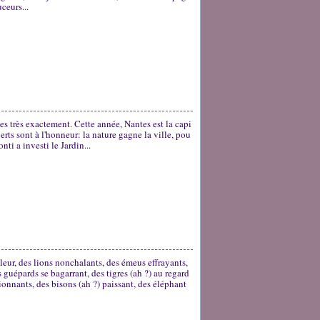
ceurs...
es très exactement. Cette année, Nantes est la capi
verts sont à l'honneur: la nature gagne la ville, pou
ti a investi le Jardin...
haleur, des lions nonchalants, des émeus effrayants,
 guépards se bagarrant, des tigres (ah ?) au regard
ionnants, des bisons (ah ?) paissant, des éléphant